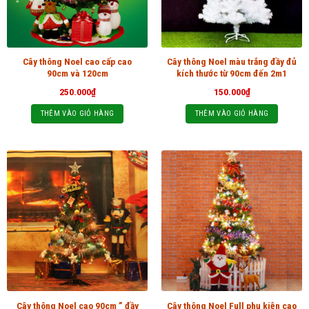
Cây thông Noel cao cấp cao
Cây thông Noel màu trắng đầy đủ
90cm và 120cm
kích thước từ 90cm đến 2m1
250.000
₫
150.000
₫
THÊM VÀO GIỎ HÀNG
THÊM VÀO GIỎ HÀNG
Cây thông Noel cao 90cm ” đầy
Cây thông Noel Full phụ kiện cao