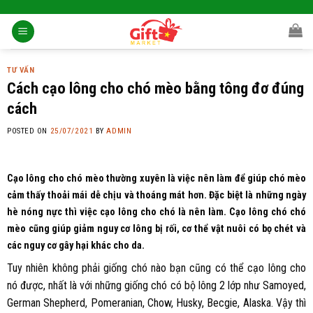
Skip
to
content
TƯ VẤN
Cách cạo lông cho chó mèo bằng tông đơ đúng
cách
POSTED ON
25/07/2021
BY
ADMIN
Cạo lông cho chó mèo thường xuyên là việc nên làm để giúp chó mèo
cảm thấy thoải mái dễ chịu và thoáng mát hơn. Đặc biệt là những ngày
hè nóng nực thì việc cạo lông cho chó là nên làm. Cạo lông chó chó
mèo cũng giúp giảm nguy cơ lông bị rối, cơ thể vật nuôi có bọ chét và
các nguy cơ gây hại khác cho da.
Tuy nhiên không phải giống chó nào bạn cũng có thể cạo lông cho
nó được, nhất là với những giống chó có bộ lông 2 lớp như Samoyed,
German Shepherd, Pomeranian, Chow, Husky, Becgie, Alaska. Vậy thì