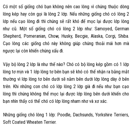
Có một số giống chó bạn không nên cao lông vì chúng thuộc dòng
lông kép hay còn gọi là lông 2 lớp. Nếu những giống chó có lông 2
lớp nếu cạo lông đi thì chúng sẽ rất khó để mọc lại được lớp lông
như cũ. Một số giống chó có lông 2 lớp như: Samoyed, German
Shepherd, Pomeranian, Chow, Husky, Becgie, Alaska, Corgi, Shiba.
Cạo lông các giống chó này không giúp chúng thoải mái hơn mà
ngược lại còn khiến chúng xấu đi.
Vậy bộ lông 2 lớp là như thế nào? Chó có bộ lông kép gồm có 1 lớp
lông tơ mịn và 1 lớp lông tơ bên bạn sẽ khó có thể nhận ra bằng mắt
thường vì lớp lông tơ bên dưới sẽ nằm bên dưới lớp lông dày ở bên
trên. Khi những con chó có lớp lông 2 lớp già đi nếu như bạn cạo
lông thì chúng không thể mọc lại được lớp lông bên dưới khiến cho
bạn nhìn thấy có thể chó có lớp lông nham nhơ và xơ xác.
Những giống chó lông 1 lớp: Poodle, Dachsunds, Yorkshire Terriers,
Soft Coated Wheaten Terrier.