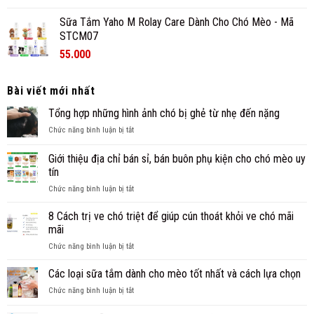
Sữa Tắm Yaho M Rolay Care Dành Cho Chó Mèo - Mã
STCM07
55.000
Bài viết mới nhất
Tổng hợp những hình ảnh chó bị ghẻ từ nhẹ đến nặng
ở
Chức năng bình luận bị tắt
Tổng
hợp
Giới thiệu địa chỉ bán sỉ, bán buôn phụ kiện cho chó mèo uy
những
tín
hình
ở
Chức năng bình luận bị tắt
ảnh
Giới
chó
thiệu
bị
8 Cách trị ve chó triệt để giúp cún thoát khỏi ve chó mãi
địa
ghẻ
mãi
chỉ
từ
ở
Chức năng bình luận bị tắt
bán
nhẹ
8
sỉ,
đến
Cách
Các loại sữa tắm dành cho mèo tốt nhất và cách lựa chọn
bán
nặng
trị
buôn
ở
Chức năng bình luận bị tắt
ve
phụ
Các
chó
kiện
loại