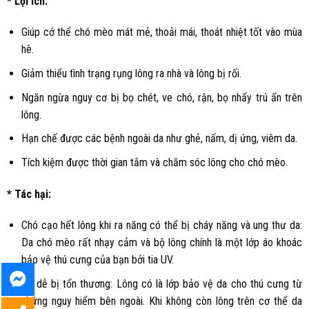
* Lợi ích:
Giúp cớ thể chó mèo mát mẻ, thoải mái, thoát nhiệt tốt vào mùa
hè.
Giảm thiểu tình trạng rụng lông ra nhà và lông bị rối.
Ngăn ngừa nguy cơ bị bọ chét, ve chó, rận, bọ nhẩy trú ẩn trên
lông.
Hạn chế được các bệnh ngoài da như ghẻ, nấm, dị ứng, viêm da.
Tích kiệm được thời gian tắm và chăm sóc lông cho chó mèo.
* Tác hại:
Chó cạo hết lông khi ra năng có thể bị cháy năng và ung thư da:
Da chó mèo rất nhạy cảm và bộ lông chính là một lớp áo khoác
bảo vệ thú cưng của bạn bởi tia UV.
Da dễ bị tổn thương: Lông có là lớp bảo vệ da cho thú cưng từ
những nguy hiểm bên ngoài. Khi không còn lông trên cơ thể da