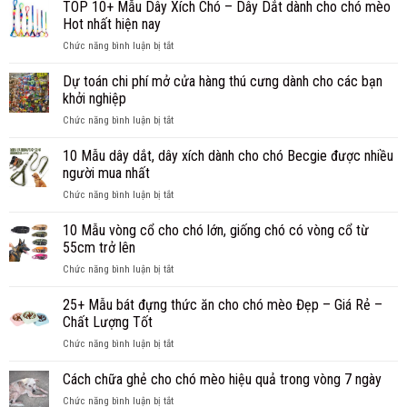
TOP 10+ Mẫu Dây Xích Chó – Dây Dắt dành cho chó mèo
triệt
cho
sữa
để
Hot nhất hiện nay
chó
tắm
giúp
mèo
ở
Chức năng bình luận bị tắt
dành
cún
uy
TOP
cho
thoát
tín
10+
mèo
Dự toán chi phí mở cửa hàng thú cưng dành cho các bạn
khỏi
Mẫu
tốt
khởi nghiệp
ve
Dây
nhất
chó
ở
Chức năng bình luận bị tắt
Xích
và
mãi
Dự
Chó
cách
mãi
toán
10 Mẫu dây dắt, dây xích dành cho chó Becgie được nhiều
–
lựa
chi
Dây
chọn
người mua nhất
phí
Dắt
ở
Chức năng bình luận bị tắt
mở
dành
10
cửa
cho
Mẫu
10 Mẫu vòng cổ cho chó lớn, giống chó có vòng cổ từ
hàng
chó
dây
thú
55cm trở lên
mèo
dắt,
cưng
Hot
ở
Chức năng bình luận bị tắt
dây
dành
nhất
10
xích
cho
hiện
Mẫu
25+ Mẫu bát đựng thức ăn cho chó mèo Đẹp – Giá Rẻ –
dành
các
nay
vòng
cho
Chất Lượng Tốt
bạn
cổ
chó
khởi
ở
Chức năng bình luận bị tắt
cho
Becgie
nghiệp
25+
chó
được
Mẫu
Cách chữa ghẻ cho chó mèo hiệu quả trong vòng 7 ngày
lớn,
nhiều
bát
giống
người
ở
Chức năng bình luận bị tắt
đựng