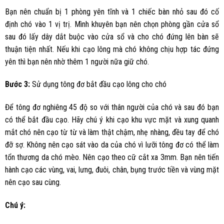
Bạn nên chuẩn bị 1 phòng yên tĩnh và 1 chiếc bàn nhỏ sau đó cố
định chó vào 1 vị trị. Mình khuyên bạn nên chọn phòng gần cửa sổ
sau đó lấy dây dắt buộc vào cửa sổ và cho chó đứng lên bàn sẽ
thuận tiện nhất. Nếu khi cạo lông mà chó không chịu hợp tác đứng
yên thì bạn nên nhờ thêm 1 người nữa giữ chó.
Bước 3:
Sử dụng tông đơ bắt đầu cạo lông cho chó
Để tông đơ nghiêng 45 độ so với thân người của chó và sau đó bạn
có thể bắt đầu cạo. Hãy chú ý khi cạo khu vực mặt và xung quanh
mắt chó nên cạo từ từ và làm thật chậm, nhẹ nhàng, đều tay để chó
đỡ sợ. Không nên cạo sát vào da của chó vì lưỡi tông đơ có thể làm
tổn thương da chó mèo. Nên cạo theo cữ cắt xa 3mm. Bạn nên tiến
hành cạo các vùng, vai, lưng, đuôi, chân, bụng trước tiền và vùng mặt
nên cạo sau cùng.
Chú ý: