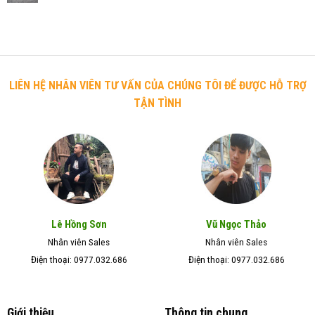
chó
mua
Cách
thức
có
nhất
chữa
ăn
vòng
ghẻ
cho
cổ
cho
chó
từ
chó
mèo
55cm
mèo
Đẹp
trở
hiệu
–
LIÊN HỆ NHÂN VIÊN TƯ VẤN CỦA CHÚNG TÔI ĐỂ ĐƯỢC HỖ TRỢ
lên
quả
Giá
TẬN TÌNH
trong
Rẻ
vòng
–
7
Chất
ngày
Lượng
Tốt
Lê Hồng Sơn
Vũ Ngọc Thảo
Nhân viên Sales
Nhân viên Sales
Điện thoại: 0977.032.686
Điện thoại: 0977.032.686
Giới thiệu
Thông tin chung