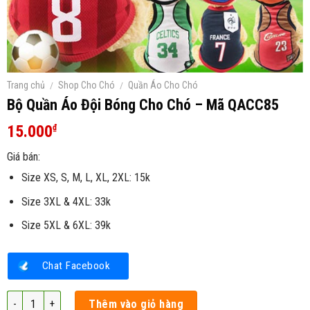
Trang chủ
/
Shop Cho Chó
/
Quần Áo Cho Chó
Bộ Quần Áo Đội Bóng Cho Chó – Mã QACC85
15.000
₫
Giá bán:
Size XS, S, M, L, XL, 2XL: 15k
Size 3XL & 4XL: 33k
Size 5XL & 6XL: 39k
Chat Facebook
Bộ Quần Áo Đội Bóng Cho Chó – Mã QACC85 số lượng
Thêm vào giỏ hàng