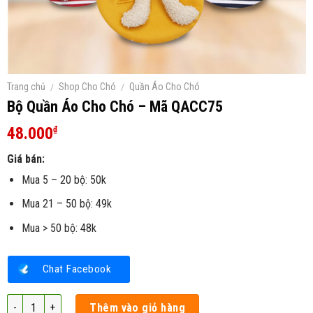
Trang chủ
/
Shop Cho Chó
/
Quần Áo Cho Chó
Bộ Quần Áo Cho Chó – Mã QACC75
48.000
₫
Giá bán:
Mua 5 – 20 bộ: 50k
Mua 21 – 50 bộ: 49k
Mua > 50 bộ: 48k
Chat Facebook
Bộ Quần Áo Cho Chó – Mã QACC75 số lượng
Thêm vào giỏ hàng