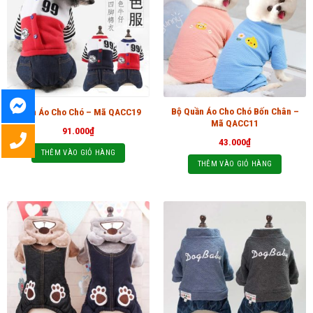
Bộ Quần Áo Cho Chó Bốn Chân –
Quần Áo Cho Chó – Mã QACC19
Mã QACC11
91.000
₫
43.000
₫
THÊM VÀO GIỎ HÀNG
THÊM VÀO GIỎ HÀNG