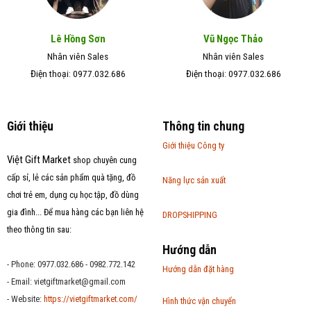
Lê Hồng Sơn
Vũ Ngọc Thảo
Nhân viên Sales
Nhân viên Sales
Điện thoại: 0977.032.686
Điện thoại: 0977.032.686
Giới thiệu
Thông tin chung
Giới thiệu Công ty
Việt Gift Market
shop chuyên cung
cấp sỉ, lẻ các sản phẩm quà tặng, đồ
Năng lực sản xuất
chơi trẻ em, dụng cụ học tập, đồ dùng
gia đình... Để mua hàng các bạn liên hệ
DROPSHIPPING
theo thông tin sau:
Hướng dẫn
- Phone: 0977.032.686 - 0982.772.142
Hướng dẫn đặt hàng
- Email:
vietgiftmarket@gmail.com
- Website:
https://vietgiftmarket.com/
Hình thức vận chuyển