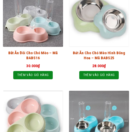
Bắt Ăn Đôi Cho Chó Mèo – Mã
Bát Ăn Cho Chó Mèo Hình Bông
BABS16
Hoa – Mã BABS25
30.000
₫
28.000
₫
THÊM VÀO GIỎ HÀNG
THÊM VÀO GIỎ HÀNG