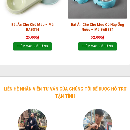
Bắt Ăn Cho Chó Mèo – Mã
Bát Ăn Cho Chó Mèo Có Nắp Ống
BABS14
Nước – Mã BABS31
25.000
₫
52.000
₫
THÊM VÀO GIỎ HÀNG
THÊM VÀO GIỎ HÀNG
LIÊN HỆ NHÂN VIÊN TƯ VẤN CỦA CHÚNG TÔI ĐỂ ĐƯỢC HỖ TRỢ
TẬN TÌNH