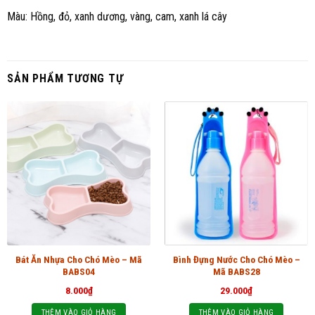
Màu: Hồng, đỏ, xanh dương, vàng, cam, xanh lá cây
SẢN PHẨM TƯƠNG TỰ
Bát Ăn Nhựa Cho Chó Mèo – Mã
Bình Đựng Nước Cho Chó Mèo –
BABS04
Mã BABS28
8.000
₫
29.000
₫
THÊM VÀO GIỎ HÀNG
THÊM VÀO GIỎ HÀNG