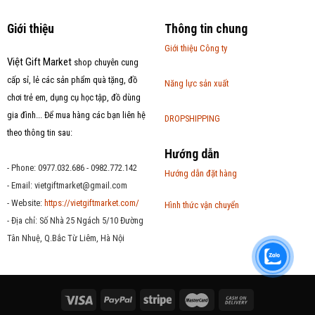
Giới thiệu
Thông tin chung
Giới thiệu Công ty
Việt Gift Market
shop chuyên cung
cấp sỉ, lẻ các sản phẩm quà tặng, đồ
Năng lực sản xuất
chơi trẻ em, dụng cụ học tập, đồ dùng
gia đình... Để mua hàng các bạn liên hệ
DROPSHIPPING
theo thông tin sau:
Hướng dẫn
- Phone: 0977.032.686 - 0982.772.142
Hướng dẫn đặt hàng
- Email:
vietgiftmarket@gmail.com
- Website:
https://vietgiftmarket.com/
Hình thức vận chuyển
- Địa chỉ: Số Nhà 25 Ngách 5/10 Đường
Tân Nhuệ, Q.Bắc Từ Liêm, Hà Nội