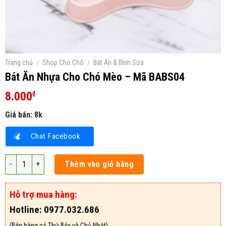
Trang chủ
/
Shop Cho Chó
/
Bát Ăn & Bình Sữa
Bát Ăn Nhựa Cho Chó Mèo – Mã BABS04
8.000
₫
Giá bán: 8k
Chat Facebook
Bát Ăn Nhựa Cho Chó Mèo – Mã BABS04 số lượng
Thêm vào giỏ hàng
Hỗ trợ mua hàng:
Hotline: 0977.032.686
(Bán hàng cả Thứ Bảy và Chủ Nhật)