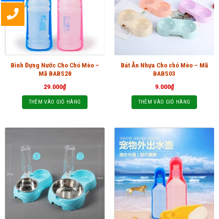
Bình Đựng Nước Cho Chó Mèo –
Bát Ăn Nhựa Cho chó Mèo – Mã
Mã BABS28
BABS03
29.000
₫
9.000
₫
THÊM VÀO GIỎ HÀNG
THÊM VÀO GIỎ HÀNG