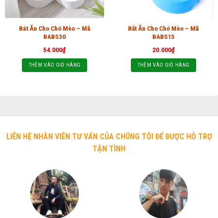
Bát Ăn Cho Chó Mèo – Mã
Bắt Ăn Cho Chó Mèo – Mã
BABS30
BABS15
54.000
₫
20.000
₫
THÊM VÀO GIỎ HÀNG
THÊM VÀO GIỎ HÀNG
LIÊN HỆ NHÂN VIÊN TƯ VẤN CỦA CHÚNG TÔI ĐỂ ĐƯỢC HỖ TRỢ
TẬN TÌNH