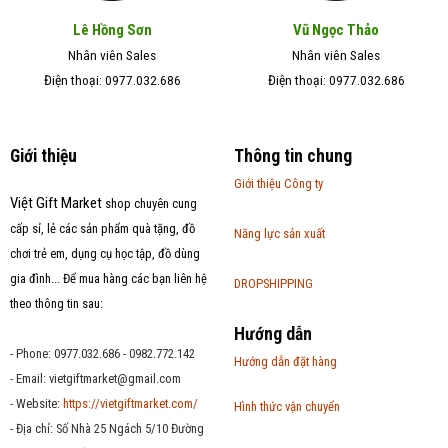
Lê Hồng Sơn
Vũ Ngọc Thảo
Nhân viên Sales
Nhân viên Sales
Điện thoại: 0977.032.686
Điện thoại: 0977.032.686
Giới thiệu
Thông tin chung
Giới thiệu Công ty
Việt Gift Market
shop chuyên cung
cấp sỉ, lẻ các sản phẩm quà tặng, đồ
Năng lực sản xuất
chơi trẻ em, dụng cụ học tập, đồ dùng
gia đình... Để mua hàng các bạn liên hệ
DROPSHIPPING
theo thông tin sau:
Hướng dẫn
- Phone: 0977.032.686 - 0982.772.142
Hướng dẫn đặt hàng
- Email:
vietgiftmarket@gmail.com
- Website:
https://vietgiftmarket.com/
Hình thức vận chuyển
- Địa chỉ: Số Nhà 25 Ngách 5/10 Đường