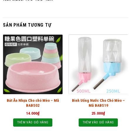
SẢN PHẨM TƯƠNG TỰ
Bát Ăn Nhựa Cho chó Mèo – Mã
Bình Uống Nước Cho Chó Mèo –
BABS02
Mã BABS19
14.000
₫
25.000
₫
THÊM VÀO GIỎ HÀNG
THÊM VÀO GIỎ HÀNG