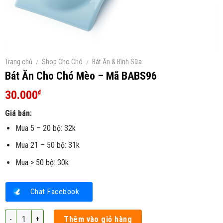
Trang chủ
/
Shop Cho Chó
/
Bát Ăn & Bình Sữa
Bát Ăn Cho Chó Mèo – Mã BABS96
30.000
₫
Giá bán:
Mua 5 – 20 bộ: 32k
Mua 21 – 50 bộ: 31k
Mua > 50 bộ: 30k
Chat Facebook
Bát Ăn Cho Chó Mèo – Mã BABS96 số lượng
Thêm vào giỏ hàng