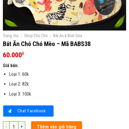
Trang chủ
/
Shop Cho Chó
/
Bát Ăn & Bình Sữa
Bát Ăn Chó Chó Mèo – Mã BABS38
60.000
₫
Giá bán:
Loại 1: 60k
Loại 2: 82k
Loại 3: 100k
Chat Facebook
Bát Ăn Chó Chó Mèo – Mã BABS38 số lượng
Thêm vào giỏ hàng