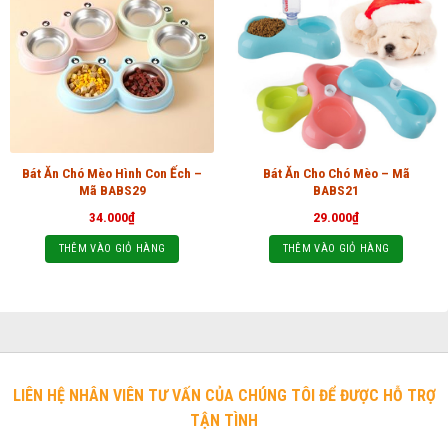
Bát Ăn Chó Mèo Hình Con Ếch –
Bát Ăn Cho Chó Mèo – Mã
Mã BABS29
BABS21
34.000
₫
29.000
₫
THÊM VÀO GIỎ HÀNG
THÊM VÀO GIỎ HÀNG
LIÊN HỆ NHÂN VIÊN TƯ VẤN CỦA CHÚNG TÔI ĐỂ ĐƯỢC HỖ TRỢ
TẬN TÌNH