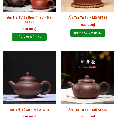
Ấm Trà Tử Sa Biển Phúc – Mã
Ấm Trà Tử Sa – Mã ATS11
ATS02
420.000
₫
320.000
₫
THÊM VÀO GIỎ HÀNG
THÊM VÀO GIỎ HÀNG
Ấm Trà Tử Sa – Mã ATS14
Ấm Trà Tử Sa – Mã ATS09
370.000
₫
370.000
₫