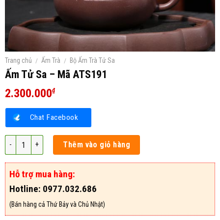
Trang chủ
/
Ấm Trà
/
Bộ Ấm Trà Tử Sa
Ấm Tử Sa – Mã ATS191
2.300.000
₫
Chat Facebook
Ấm Tử Sa – Mã ATS191 số lượng
Thêm vào giỏ hàng
Hỗ trợ mua hàng:
Hotline: 0977.032.686
(Bán hàng cả Thứ Bảy và Chủ Nhật)