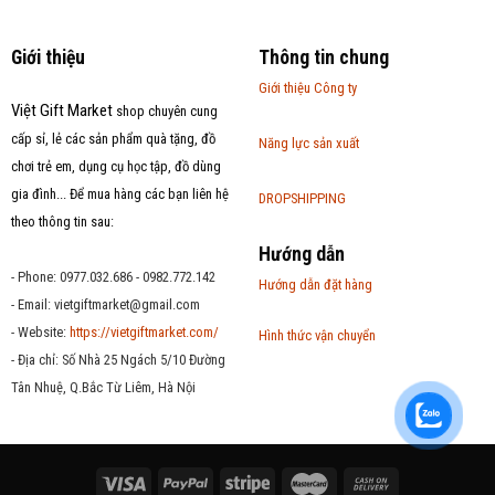
Giới thiệu
Thông tin chung
Giới thiệu Công ty
Việt Gift Market
shop chuyên cung
cấp sỉ, lẻ các sản phẩm quà tặng, đồ
Năng lực sản xuất
chơi trẻ em, dụng cụ học tập, đồ dùng
gia đình... Để mua hàng các bạn liên hệ
DROPSHIPPING
theo thông tin sau:
Hướng dẫn
- Phone: 0977.032.686 - 0982.772.142
Hướng dẫn đặt hàng
- Email:
vietgiftmarket@gmail.com
- Website:
https://vietgiftmarket.com/
Hình thức vận chuyển
- Địa chỉ: Số Nhà 25 Ngách 5/10 Đường
Tân Nhuệ, Q.Bắc Từ Liêm, Hà Nội