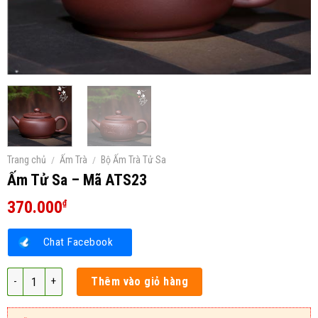
Trang chủ
/
Ấm Trà
/
Bộ Ấm Trà Tử Sa
Ấm Tử Sa – Mã ATS23
370.000
₫
Chat Facebook
Ấm Tử Sa – Mã ATS23 số lượng
Thêm vào giỏ hàng