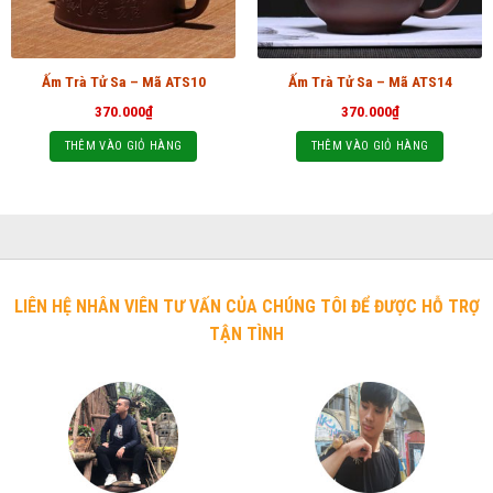
Ấm Trà Tử Sa – Mã ATS10
Ấm Trà Tử Sa – Mã ATS14
370.000
₫
370.000
₫
THÊM VÀO GIỎ HÀNG
THÊM VÀO GIỎ HÀNG
LIÊN HỆ NHÂN VIÊN TƯ VẤN CỦA CHÚNG TÔI ĐỂ ĐƯỢC HỖ TRỢ
TẬN TÌNH