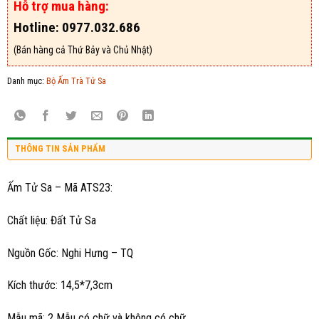
Hỗ trợ mua hàng:
Hotline: 0977.032.686
(Bán hàng cả Thứ Bảy và Chủ Nhật)
Danh mục:
Bộ Ấm Trà Tử Sa
THÔNG TIN SẢN PHẨM
Ấm Tử Sa – Mã ATS23:
Chất liệu: Đất Tử Sa
Nguồn Gốc: Nghi Hưng – TQ
Kích thước: 14,5*7,3cm
Mẫu mã: 2 Mẫu có chữ và không có chữ