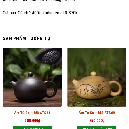
Giá bán: Có chữ 400k, không có chữ 370k
SẢN PHẨM TƯƠNG TỰ
Ấm Tử Sa – Mã ATS61
Ấm Tử Sa – Mã ATS69
500.000
₫
750.000
₫