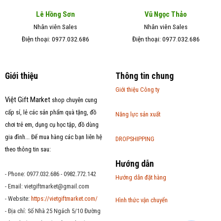
Lê Hồng Sơn
Vũ Ngọc Thảo
Nhân viên Sales
Nhân viên Sales
Điện thoại: 0977.032.686
Điện thoại: 0977.032.686
Giới thiệu
Thông tin chung
Giới thiệu Công ty
Việt Gift Market
shop chuyên cung
cấp sỉ, lẻ các sản phẩm quà tặng, đồ
Năng lực sản xuất
chơi trẻ em, dụng cụ học tập, đồ dùng
gia đình... Để mua hàng các bạn liên hệ
DROPSHIPPING
theo thông tin sau:
Hướng dẫn
- Phone: 0977.032.686 - 0982.772.142
Hướng dẫn đặt hàng
- Email:
vietgiftmarket@gmail.com
- Website:
https://vietgiftmarket.com/
Hình thức vận chuyển
- Địa chỉ: Số Nhà 25 Ngách 5/10 Đường