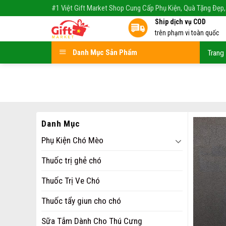
Skip
#1 Việt Gift Market Shop Cung Cấp Phụ Kiện, Quà Tặng Đẹp,
to
Ship dịch vụ COD
content
trên phạm vi toàn quốc
Danh Mục Sản Phẩm
Trang
Danh Mục
Phụ Kiện Chó Mèo
Thuốc trị ghẻ chó
Thuốc Trị Ve Chó
Thuốc tẩy giun cho chó
Sữa Tắm Dành Cho Thú Cưng