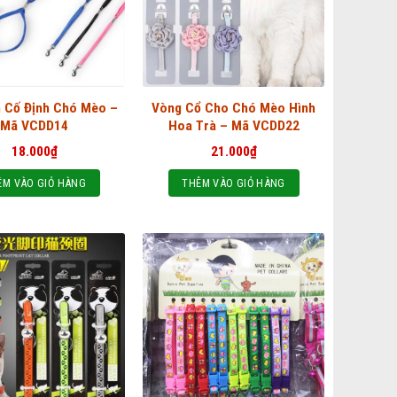
h Cố Định Chó Mèo –
Vòng Cổ Cho Chó Mèo Hình
Mã VCDD14
Hoa Trà – Mã VCDD22
18.000
₫
21.000
₫
ÊM VÀO GIỎ HÀNG
THÊM VÀO GIỎ HÀNG