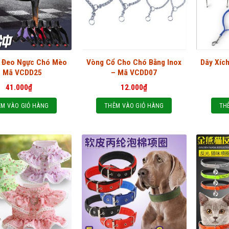
 Đeo Ngực Chó Mèo
Vòng Cổ Cho Chó Bằng Inox
Dây Xíc
– Mã VCDD25
– Mã VCDD07
41.000
₫
12.000
₫
M VÀO GIỎ HÀNG
THÊM VÀO GIỎ HÀNG
TH