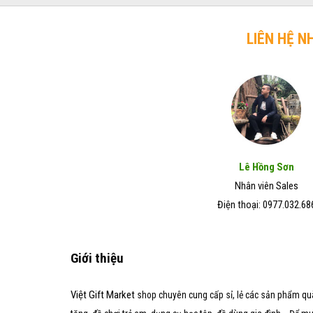
trở
chó
Đẹp
lên
mèo
–
hiệu
LIÊN HỆ N
Giá
quả
Rẻ
trong
–
vòng
Chất
7
Lượng
ngày
Tốt
Lê Hồng Sơn
Nhân viên Sales
Điện thoại: 0977.032.68
Giới thiệu
Việt Gift Market
shop chuyên cung cấp sỉ, lẻ các sản phẩm qu