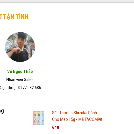
Ợ TẬN TÌNH
Vũ Ngọc Thảo
Nhân viên Sales
Điện thoại: 0977.032.686
ng
Súp Thưởng Shizuka Dành
Cho Mèo 15g - Mã TACCM98
640