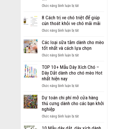
ảnh
ở
Chức năng bình luận bị tắt
chó
Giới
bị
thiệu
8 Cách trị ve chó triệt để giúp
ghẻ
địa
cún thoát khỏi ve chó mãi mãi
từ
chỉ
nhẹ
ở
Chức năng bình luận bị tắt
bán
đến
8
sỉ,
nặng
Cách
Các loại sữa tắm dành cho mèo
bán
trị
tốt nhất và cách lựa chọn
buôn
ve
phụ
ở
Chức năng bình luận bị tắt
chó
kiện
Các
triệt
cho
loại
TOP 10+ Mẫu Dây Xích Chó –
để
chó
sữa
Dây Dắt dành cho chó mèo Hot
giúp
mèo
tắm
nhất hiện nay
cún
uy
dành
thoát
ở
Chức năng bình luận bị tắt
tín
cho
khỏi
TOP
mèo
ve
10+
Dự toán chi phí mở cửa hàng
tốt
chó
Mẫu
thú cưng dành cho các bạn khởi
nhất
mãi
Dây
nghiệp
và
mãi
Xích
cách
ở
Chức năng bình luận bị tắt
Chó
lựa
Dự
–
chọn
toán
10 Mẫu dây dắt, dây xích dành