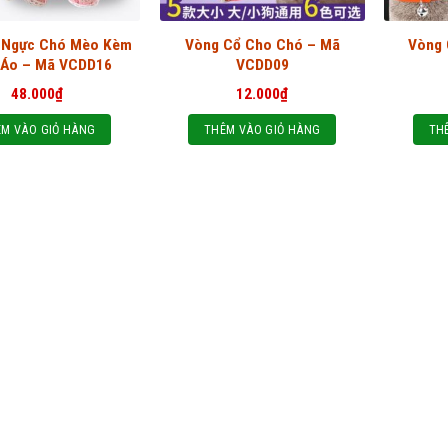
 Ngực Chó Mèo Kèm
Vòng Cổ Cho Chó – Mã
Vòng 
 Áo – Mã VCDD16
VCDD09
48.000
₫
12.000
₫
M VÀO GIỎ HÀNG
THÊM VÀO GIỎ HÀNG
TH