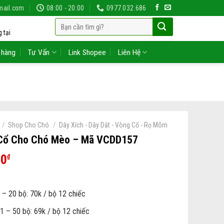
mail.com
08:00 - 20:00
0977.032.686
Tìm
 tại
kiếm:
 hàng
Tư Vấn
Link Shopee
Liên Hệ
/
/
Shop Cho Chó
Dây Xích - Dây Dắt - Vòng Cổ - Rọ Mõm
Cổ Cho Chó Mèo – Mã VCDD157
00
₫
 – 20 bộ: 70k / bộ 12 chiếc
1 – 50 bộ: 69k / bộ 12 chiếc