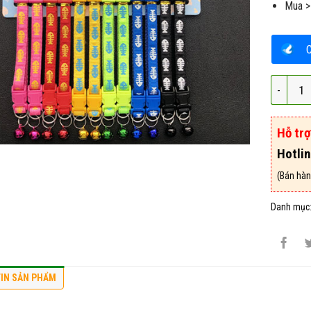
Mua >
Vòng Cổ
Hỗ tr
Hotli
(Bán hàn
Danh mục
IN SẢN PHẨM