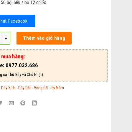
 50 bộ: 68k / bộ 12 chiếc
Chat Facebook
 Cho Chó Mèo – Mã VCDD157 số lượng
Thêm vào giỏ hàng
ợ mua hàng:
ne: 0977.032.686
g cả Thứ Bảy và Chủ Nhật)
:
Dây Xích - Dây Dắt - Vòng Cổ - Rọ Mõm