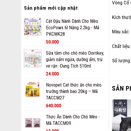
Vòng Cổ 
Sản phẩm mới cập nhật
Kích thướ
Cát Đậu Nành Dành Cho Mèo
EcoPows 6l Nặng 2.2kg - Mã
Màu sắc:
PKCMK28
50.000
Chất liệu
Sữa tắm cho chó mèo Dorrikey,
giảm nấm ngứa, dưỡng ẩm, trừ
Số lượng
ve rận -Dung Tích 510ml
24.000
Novopet Cat thức ăn cho mèo
SẢN P
trưởng thành bao 20kg – Mã
TACCM27
640.000
Thức Ăn Dành Cho Chó Mèo -
Mã TACCM09