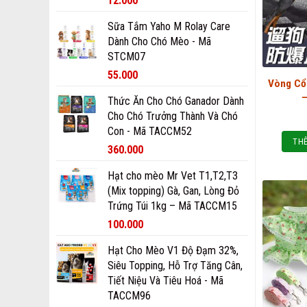
12.000
Sữa Tắm Yaho M Rolay Care
Dành Cho Chó Mèo - Mã
STCM07
55.000
Vòng Cổ
Thức Ăn Cho Chó Ganador Dành
Cho Chó Trưởng Thành Và Chó
Con - Mã TACCM52
THÊ
360.000
Hạt cho mèo Mr Vet T1,T2,T3
(Mix topping) Gà, Gan, Lòng Đỏ
Trứng Túi 1kg – Mã TACCM15
100.000
Hạt Cho Mèo V1 Độ Đạm 32%,
Siêu Topping, Hỗ Trợ Tăng Cân,
Tiết Niệu Và Tiêu Hoá - Mã
TACCM96