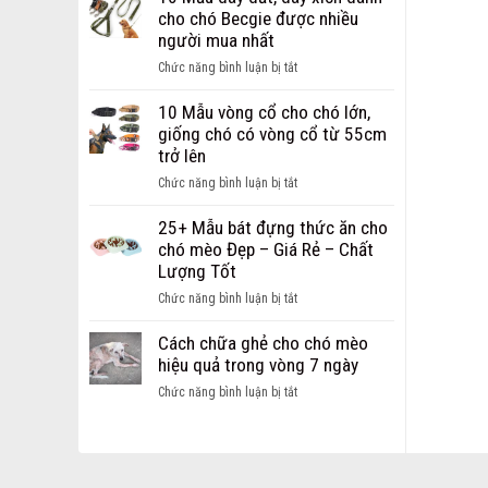
Dây
chi
cho chó Becgie được nhiều
Dắt
phí
người mua nhất
dành
mở
cho
ở
Chức năng bình luận bị tắt
cửa
chó
10
hàng
mèo
Mẫu
10 Mẫu vòng cổ cho chó lớn,
thú
Hot
dây
giống chó có vòng cổ từ 55cm
cưng
nhất
dắt,
trở lên
dành
hiện
dây
cho
ở
Chức năng bình luận bị tắt
nay
xích
các
10
dành
bạn
Mẫu
25+ Mẫu bát đựng thức ăn cho
cho
khởi
vòng
chó mèo Đẹp – Giá Rẻ – Chất
chó
nghiệp
cổ
Lượng Tốt
Becgie
cho
được
ở
Chức năng bình luận bị tắt
chó
nhiều
25+
lớn,
người
Mẫu
Cách chữa ghẻ cho chó mèo
giống
mua
bát
hiệu quả trong vòng 7 ngày
chó
nhất
đựng
có
ở
Chức năng bình luận bị tắt
thức
vòng
Cách
ăn
cổ
chữa
cho
từ
ghẻ
chó
55cm
cho
mèo