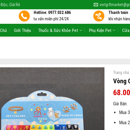
 Độc, Giá Rẻ
vietgiftmarket@g
Hotline: 0977.032.686
Thanh toán
tư vấn miễn phí 24/24
khi nhận hàng
 Chủ
Giới Thiệu
Thuốc & Sức Khỏe Pet
Phụ Kiện Pet
Cửa
Trang chủ
Vòng 
68.0
Giá Bán:
Mua 3
Mua 2