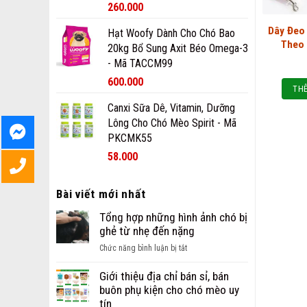
260.000
Dây Đeo
Hạt Woofy Dành Cho Chó Bao
Theo
20kg Bổ Sung Axit Béo Omega-3
- Mã TACCM99
600.000
THÊ
Canxi Sữa Dê, Vitamin, Dưỡng
Lông Cho Chó Mèo Spirit - Mã
PKCMK55
58.000
Bài viết mới nhất
Tổng hợp những hình ảnh chó bị
ghẻ từ nhẹ đến nặng
ở
Chức năng bình luận bị tắt
Tổng
hợp
Giới thiệu địa chỉ bán sỉ, bán
những
buôn phụ kiện cho chó mèo uy
hình
tín