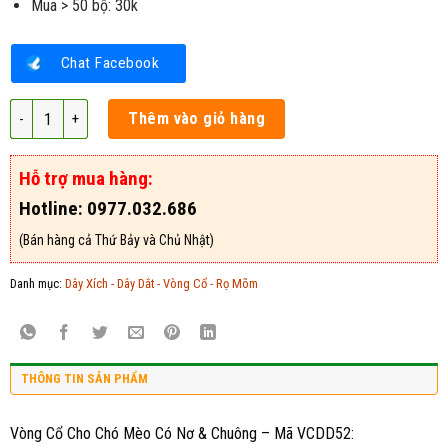
Mua > 50 bộ: 30k
Chat Facebook
Vòng Cổ Cho Chó Mèo Có Nơ & Chuông - Mã VCDD52 số lượng
Thêm vào giỏ hàng
Hỗ trợ mua hàng:
Hotline: 0977.032.686
(Bán hàng cả Thứ Bảy và Chủ Nhật)
Danh mục:
Dây Xích - Dây Dắt - Vòng Cổ - Rọ Mõm
THÔNG TIN SẢN PHẨM
Vòng Cổ Cho Chó Mèo Có Nơ & Chuông – Mã VCDD52: