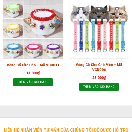
Vòng Cổ Cho Chó Mèo – Mã
Vòng Cổ Cho Chó – Mã VCDD11
VCDD06
13.000
₫
28.000
₫
THÊM VÀO GIỎ HÀNG
THÊM VÀO GIỎ HÀNG
LIÊN HỆ NHÂN VIÊN TƯ VẤN CỦA CHÚNG TÔI ĐỂ ĐƯỢC HỖ TRỢ