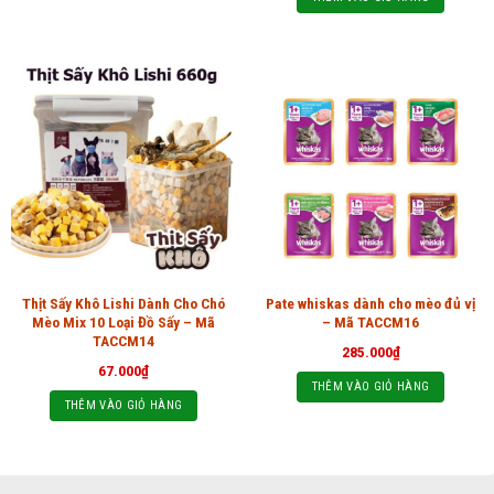
Thịt Sấy Khô Lishi Dành Cho Chó
Pate whiskas dành cho mèo đủ vị
Mèo Mix 10 Loại Đồ Sấy – Mã
– Mã TACCM16
TACCM14
285.000
₫
67.000
₫
THÊM VÀO GIỎ HÀNG
THÊM VÀO GIỎ HÀNG