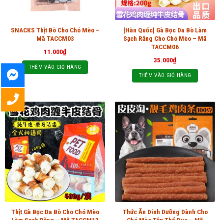
SNACKS Thịt Bò Cho Chó Mèo –
[Hàn Quốc] Gà Bọc Da Bò Làm
Mã TACCM03
Sạch Răng Cho Chó Mèo – Mã
TACCM06
11.000
₫
35.000
₫
THÊM VÀO GIỎ HÀNG
THÊM VÀO GIỎ HÀNG
Thịt Gà Bọc Da Bò Cho Chó Mèo
Thức Ăn Dinh Dưỡng Dành Cho