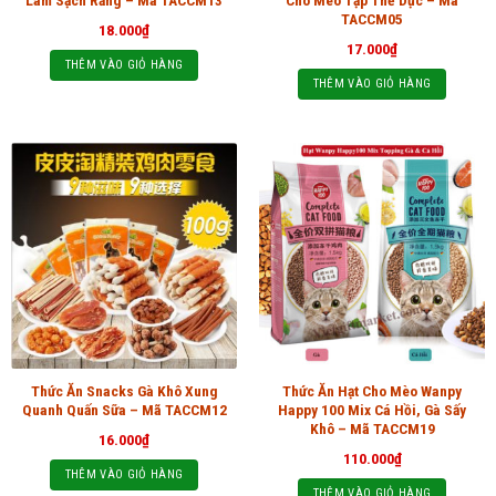
Làm Sạch Răng – Mã TACCM13
Chó Mèo Tập Thể Dục – Mã
TACCM05
18.000
₫
17.000
₫
THÊM VÀO GIỎ HÀNG
THÊM VÀO GIỎ HÀNG
Thức Ăn Snacks Gà Khô Xung
Thức Ăn Hạt Cho Mèo Wanpy
Quanh Quấn Sữa – Mã TACCM12
Happy 100 Mix Cá Hồi, Gà Sấy
Khô – Mã TACCM19
16.000
₫
110.000
₫
THÊM VÀO GIỎ HÀNG
THÊM VÀO GIỎ HÀNG