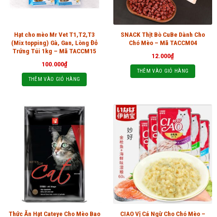
Hạt cho mèo Mr Vet T1,T2,T3
SNACK Thịt Bò CuBe Dành Cho
(Mix topping) Gà, Gan, Lòng Đỏ
Chó Mèo – Mã TACCM04
Trứng Túi 1kg – Mã TACCM15
12.000
₫
100.000
₫
THÊM VÀO GIỎ HÀNG
THÊM VÀO GIỎ HÀNG
Thức Ăn Hạt Cateye Cho Mèo Bao
CIAO Vị Cá Ngừ Cho Chó Mèo –