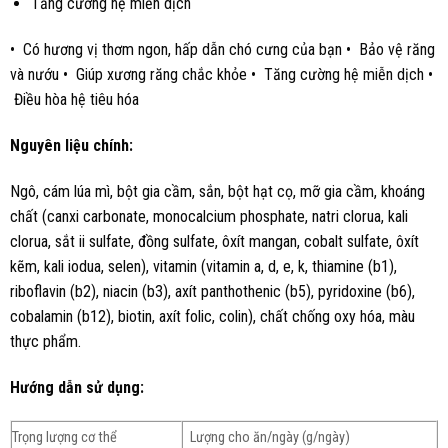
Tăng cường hệ miễn dịch
• Có hương vị thơm ngon, hấp dẫn chó cưng của bạn • Bảo vệ răng
và nướu • Giúp xương răng chắc khỏe • Tăng cường hệ miễn dịch •
Điều hòa hệ tiêu hóa
Nguyên liệu chính:
Ngô, cám lúa mì, bột gia cầm, sắn, bột hạt cọ, mỡ gia cầm, khoáng
chất (canxi carbonate, monocalcium phosphate, natri clorua, kali
clorua, sắt ii sulfate, đồng sulfate, ôxít mangan, cobalt sulfate, ôxít
kẽm, kali iodua, selen), vitamin (vitamin a, d, e, k, thiamine (b1),
riboflavin (b2), niacin (b3), axít panthothenic (b5), pyridoxine (b6),
cobalamin (b12), biotin, axít folic, colin), chất chống oxy hóa, màu
thực phẩm.
Hướng dẫn sử dụng:
Trọng lượng cơ thể
Lượng cho ăn/ngày (g/ngày)