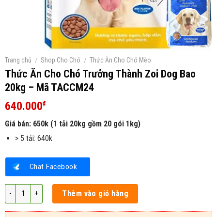
Trang chủ
/
Shop Cho Chó
/
Thức Ăn Cho Chó Mèo
Thức Ăn Cho Chó Trưởng Thành Zoi Dog Bao
20kg – Mã TACCM24
640.000
₫
Giá bán: 650k (1 tải 20kg gồm 20 gói 1kg)
> 5 tải: 640k
Chat Facebook
Thức Ăn Cho Chó Trưởng Thành Zoi Dog Bao 20kg - Mã TACCM24 số lượ
Thêm vào giỏ hàng