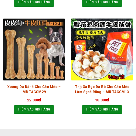
THÊM VÀO GIỎ HÀNG
THÊM VÀO GIỎ HÀNG
Xương Da Dành Cho Chó Mèo –
Thịt Gà Bọc Da Bò Cho Chó Mèo
Mã TACCM29
Làm Sạch Răng – Mã TACCM13
22.000
₫
18.000
₫
THÊM VÀO GIỎ HÀNG
THÊM VÀO GIỎ HÀNG