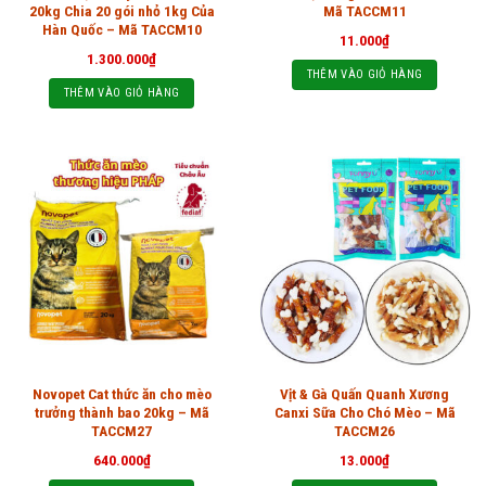
20kg Chia 20 gói nhỏ 1kg Của
Mã TACCM11
Hàn Quốc – Mã TACCM10
11.000
₫
1.300.000
₫
THÊM VÀO GIỎ HÀNG
THÊM VÀO GIỎ HÀNG
Novopet Cat thức ăn cho mèo
Vịt & Gà Quấn Quanh Xương
trưởng thành bao 20kg – Mã
Canxi Sữa Cho Chó Mèo – Mã
TACCM27
TACCM26
640.000
₫
13.000
₫