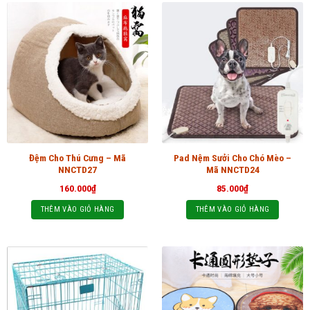
Đệm Cho Thú Cưng – Mã
Pad Nệm Sưởi Cho Chó Mèo –
NNCTD27
Mã NNCTD24
160.000
₫
85.000
₫
THÊM VÀO GIỎ HÀNG
THÊM VÀO GIỎ HÀNG