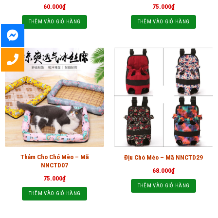
60.000
₫
75.000
₫
THÊM VÀO GIỎ HÀNG
THÊM VÀO GIỎ HÀNG
Thảm Cho Chó Mèo – Mã
Địu Chó Mèo – Mã NNCTD29
NNCTD07
68.000
₫
75.000
₫
THÊM VÀO GIỎ HÀNG
THÊM VÀO GIỎ HÀNG