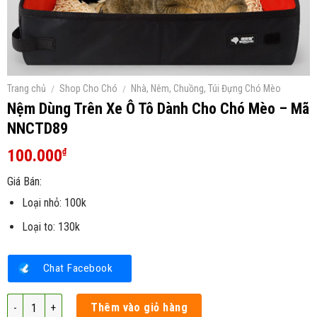
Trang chủ
/
Shop Cho Chó
/
Nhà, Nêm, Chuồng, Túi Đựng Chó Mèo
Nệm Dùng Trên Xe Ô Tô Dành Cho Chó Mèo – Mã
NNCTD89
100.000
₫
Giá Bán:
Loại nhỏ: 100k
Loại to: 130k
Chat Facebook
Nệm Dùng Trên Xe Ô Tô Dành Cho Chó Mèo - Mã NNCTD89 số lượng
Thêm vào giỏ hàng