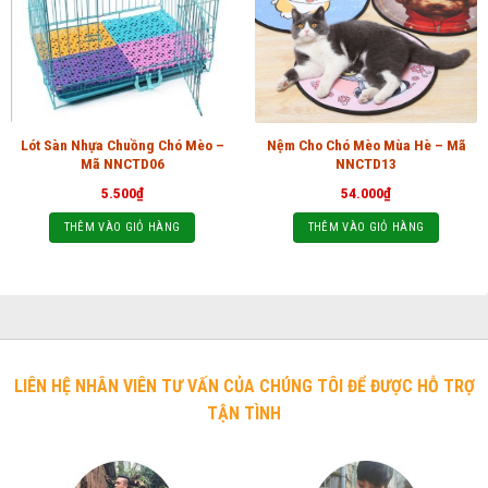
Lót Sàn Nhựa Chuồng Chó Mèo –
Nệm Cho Chó Mèo Mùa Hè – Mã
Mã NNCTD06
NNCTD13
5.500
₫
54.000
₫
THÊM VÀO GIỎ HÀNG
THÊM VÀO GIỎ HÀNG
LIÊN HỆ NHÂN VIÊN TƯ VẤN CỦA CHÚNG TÔI ĐỂ ĐƯỢC HỖ TRỢ
TẬN TÌNH