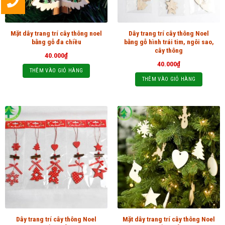
Mặt dây trang trí cây thông noel
Dây trang trí cây thông Noel
bằng gỗ đa chiều
bằng gỗ hình trái tim, ngôi sao,
cây thông
40.000
₫
40.000
₫
THÊM VÀO GIỎ HÀNG
THÊM VÀO GIỎ HÀNG
Dây trang trí cây thông Noel
Mặt dây trang trí cây thông Noel