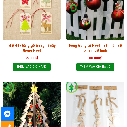
Mặt dây bằng gỗ trang trí cây
Bóng trang trí Noel hình nhân vật
thông Noel
phim hoạt hình
22.000
₫
80.000
₫
THÊM VÀO GIỎ HÀNG
THÊM VÀO GIỎ HÀNG