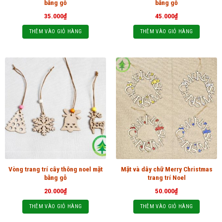
bằng gỗ
bằng gỗ
35.000
₫
45.000
₫
THÊM VÀO GIỎ HÀNG
THÊM VÀO GIỎ HÀNG
Vòng trang trí cây thông noel mặt
Mặt và dây chữ Merry Christmas
bằng gỗ
trang trí Noel
20.000
₫
50.000
₫
THÊM VÀO GIỎ HÀNG
THÊM VÀO GIỎ HÀNG