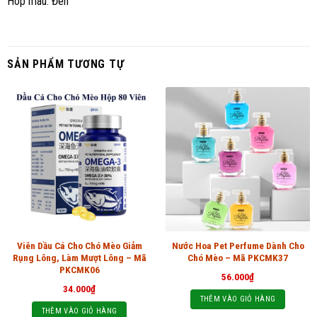
Hôp màu: Đen
SẢN PHẨM TƯƠNG TỰ
Viên Dầu Cá Cho Chó Mèo Giảm
Nước Hoa Pet Perfume Dành Cho
Rụng Lông, Làm Mượt Lông – Mã
Chó Mèo – Mã PKCMK37
PKCMK06
56.000
₫
34.000
₫
THÊM VÀO GIỎ HÀNG
THÊM VÀO GIỎ HÀNG