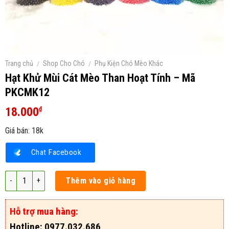
Trang chủ
/
Shop Cho Chó
/
Phụ Kiện Chó Mèo Khác
Hạt Khử Mùi Cát Mèo Than Hoạt Tính – Mã
PKCMK12
18.000
₫
Giá bán: 18k
Chat Facebook
Hạt Khử Mùi Cát Mèo Than Hoạt Tính - Mã PKCMK12 số lượng
Thêm vào giỏ hàng
Hỗ trợ mua hàng:
Hotline: 0977.032.686