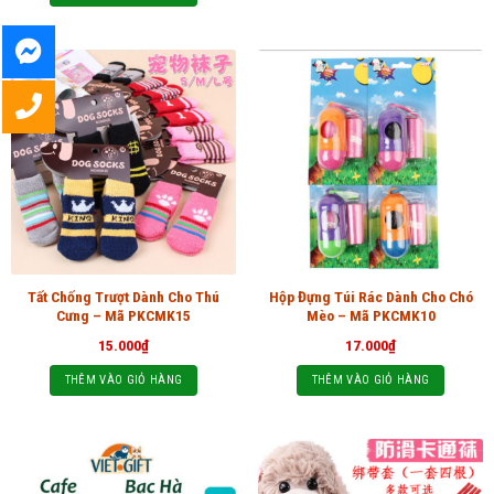
Tất Chống Trượt Dành Cho Thú
Hộp Đựng Túi Rác Dành Cho Chó
Cưng – Mã PKCMK15
Mèo – Mã PKCMK10
15.000
₫
17.000
₫
THÊM VÀO GIỎ HÀNG
THÊM VÀO GIỎ HÀNG