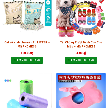
Cát vệ sinh cho mèo EU LITTER –
Tất Chống Trượt Dành Cho Chó
Mã PKCMK36
Mèo – Mã PKCMK32
180.000
₫
4.000
₫
THÊM VÀO GIỎ HÀNG
THÊM VÀO GIỎ HÀNG