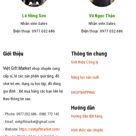
Lê Hồng Sơn
Vũ Ngọc Thảo
Nhân viên Sales
Nhân viên Sales
Điện thoại: 0977.032.686
Điện thoại: 0977.032.686
Giới thiệu
Thông tin chung
Giới thiệu Công ty
Việt Gift Market
shop chuyên cung
cấp sỉ, lẻ các sản phẩm quà tặng, đồ
Năng lực sản xuất
chơi trẻ em, dụng cụ học tập, đồ dùng
gia đình... Để mua hàng các bạn liên hệ
DROPSHIPPING
theo thông tin sau:
Hướng dẫn
- Phone: 0977.032.686 - 0982.772.142
Hướng dẫn đặt hàng
- Email:
vietgiftmarket@gmail.com
- Website:
https://vietgiftmarket.com/
Hình thức vận chuyển