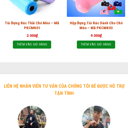
Túi Đựng Rác Thải Chó Mèo – Mã
Hộp Đựng Túi Rác Dành Cho Chó
PKCMK01
Mèo – Mã PKCMK03
2.000
₫
9.000
₫
THÊM VÀO GIỎ HÀNG
THÊM VÀO GIỎ HÀNG
LIÊN HỆ NHÂN VIÊN TƯ VẤN CỦA CHÚNG TÔI ĐỂ ĐƯỢC HỖ TRỢ
TẬN TÌNH