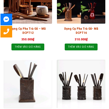
Dụng Cụ Pha Trà Gỗ – Mã
Dụng Cụ Pha Trà Gỗ- Mã
DCPT12
DCPT16
350.000
₫
310.000
₫
THÊM VÀO GIỎ HÀNG
THÊM VÀO GIỎ HÀNG