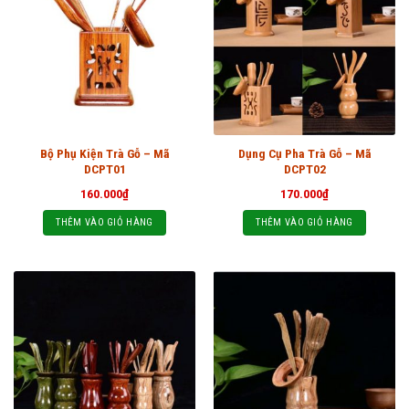
Bộ Phụ Kiện Trà Gỗ – Mã
Dụng Cụ Pha Trà Gỗ – Mã
DCPT01
DCPT02
160.000
₫
170.000
₫
THÊM VÀO GIỎ HÀNG
THÊM VÀO GIỎ HÀNG