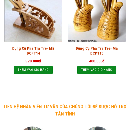
Dụng Cụ Pha Trà Tre- Mã
Dụng Cụ Pha Trà Tre- Mã
DCPT14
DCPT15
370.000
₫
400.000
₫
THÊM VÀO GIỎ HÀNG
THÊM VÀO GIỎ HÀNG
LIÊN HỆ NHÂN VIÊN TƯ VẤN CỦA CHÚNG TÔI ĐỂ ĐƯỢC HỖ TRỢ
TẬN TÌNH