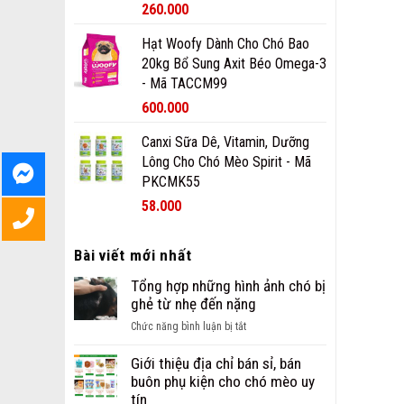
260.000
Hạt Woofy Dành Cho Chó Bao
20kg Bổ Sung Axit Béo Omega-3
- Mã TACCM99
600.000
Canxi Sữa Dê, Vitamin, Dưỡng
Lông Cho Chó Mèo Spirit - Mã
PKCMK55
58.000
Bài viết mới nhất
Tổng hợp những hình ảnh chó bị
ghẻ từ nhẹ đến nặng
ở
Chức năng bình luận bị tắt
Tổng
hợp
Giới thiệu địa chỉ bán sỉ, bán
những
buôn phụ kiện cho chó mèo uy
hình
tín