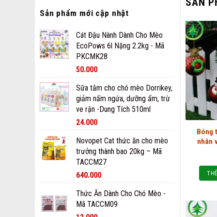
SẢN P
Sản phẩm mới cập nhật
Cát Đậu Nành Dành Cho Mèo
EcoPows 6l Nặng 2.2kg - Mã
PKCMK28
50.000
Sữa tắm cho chó mèo Dorrikey,
giảm nấm ngứa, dưỡng ẩm, trừ
ve rận -Dung Tích 510ml
24.000
Bóng t
Novopet Cat thức ăn cho mèo
nhân 
trưởng thành bao 20kg – Mã
TACCM27
THÊ
640.000
Thức Ăn Dành Cho Chó Mèo -
Mã TACCM09