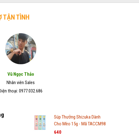
Ợ TẬN TÌNH
Vũ Ngọc Thảo
Nhân viên Sales
Điện thoại: 0977.032.686
ng
Súp Thưởng Shizuka Dành
Cho Mèo 15g - Mã TACCM98
640