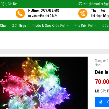
 Độc, Giá Rẻ
vietgiftmarket@g
Hotline: 0977.032.686
Thanh toán
tư vấn miễn phí 24/24
khi nhận hàng
 Chủ
Giới Thiệu
Thuốc & Sức Khỏe Pet
Phụ Kiện Pet
Cửa
Trang chủ
Noel
Đèn le
70.0
Mã SP:
P