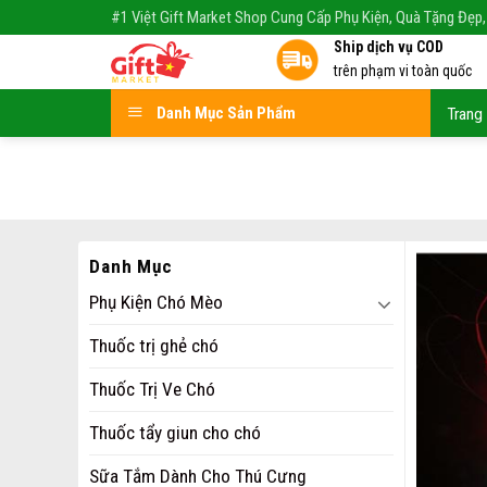
Skip
#1 Việt Gift Market Shop Cung Cấp Phụ Kiện, Quà Tặng Đẹp,
to
Ship dịch vụ COD
content
trên phạm vi toàn quốc
Danh Mục Sản Phẩm
Trang
Danh Mục
Phụ Kiện Chó Mèo
Thuốc trị ghẻ chó
Thuốc Trị Ve Chó
Thuốc tẩy giun cho chó
Sữa Tắm Dành Cho Thú Cưng