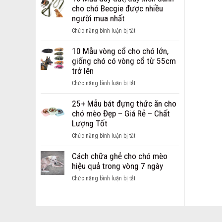
Dây
chi
cho chó Becgie được nhiều
Dắt
phí
người mua nhất
dành
mở
cho
ở
Chức năng bình luận bị tắt
cửa
chó
10
hàng
mèo
Mẫu
10 Mẫu vòng cổ cho chó lớn,
thú
Hot
dây
giống chó có vòng cổ từ 55cm
cưng
nhất
dắt,
trở lên
dành
hiện
dây
cho
ở
Chức năng bình luận bị tắt
nay
xích
các
10
dành
bạn
Mẫu
25+ Mẫu bát đựng thức ăn cho
cho
khởi
vòng
chó mèo Đẹp – Giá Rẻ – Chất
chó
nghiệp
cổ
Lượng Tốt
Becgie
cho
được
ở
Chức năng bình luận bị tắt
chó
nhiều
25+
lớn,
người
Mẫu
Cách chữa ghẻ cho chó mèo
giống
mua
bát
hiệu quả trong vòng 7 ngày
chó
nhất
đựng
có
ở
Chức năng bình luận bị tắt
thức
vòng
Cách
ăn
cổ
chữa
cho
từ
ghẻ
chó
55cm
cho
mèo