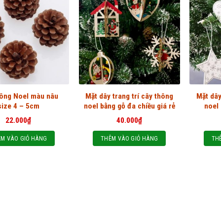
hông Noel màu nâu
Mặt dây trang trí cây thông
Mặt dây
size 4 – 5cm
noel bằng gỗ đa chiều giá rẻ
noel
22.000
₫
40.000
₫
M VÀO GIỎ HÀNG
THÊM VÀO GIỎ HÀNG
TH