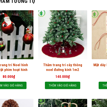
HẨM TƯƠNG TỰ
rang trí Noel hình
Thảm trang trí cây thông
Mặt dây 
vật phim hoạt hình
noel đường kính 1m2
80.000
₫
140.000
₫
M VÀO GIỎ HÀNG
THÊM VÀO GIỎ HÀNG
TH