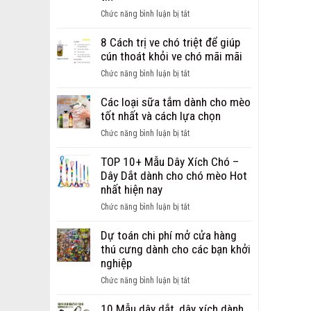
ảnh
ở
Chức năng bình luận bị tắt
chó
Giới
bị
thiệu
8 Cách trị ve chó triệt để giúp
ghẻ
địa
cún thoát khỏi ve chó mãi mãi
từ
chỉ
nhẹ
ở
Chức năng bình luận bị tắt
bán
đến
8
sỉ,
nặng
Cách
Các loại sữa tắm dành cho mèo
bán
trị
tốt nhất và cách lựa chọn
buôn
ve
phụ
ở
Chức năng bình luận bị tắt
chó
kiện
Các
triệt
cho
loại
TOP 10+ Mẫu Dây Xích Chó –
để
chó
sữa
Dây Dắt dành cho chó mèo Hot
giúp
mèo
tắm
nhất hiện nay
cún
uy
dành
thoát
ở
Chức năng bình luận bị tắt
tín
cho
khỏi
TOP
mèo
ve
10+
Dự toán chi phí mở cửa hàng
tốt
chó
Mẫu
thú cưng dành cho các bạn khởi
nhất
mãi
Dây
nghiệp
và
mãi
Xích
cách
ở
Chức năng bình luận bị tắt
Chó
lựa
Dự
–
chọn
toán
10 Mẫu dây dắt, dây xích dành