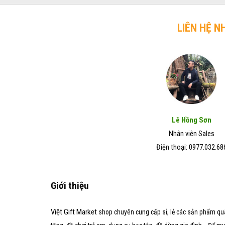
trở
chó
Đẹp
lên
mèo
–
hiệu
LIÊN HỆ N
Giá
quả
Rẻ
trong
–
vòng
Chất
7
Lượng
ngày
Tốt
Lê Hồng Sơn
Nhân viên Sales
Điện thoại: 0977.032.68
Giới thiệu
Việt Gift Market
shop chuyên cung cấp sỉ, lẻ các sản phẩm qu