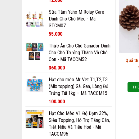
12.000
Sữa Tắm Yaho M Rolay Care
Dành Cho Chó Mèo - Mã
STCM07
55.000
Thức Ăn Cho Chó Ganador Dành
Cho Chó Trưởng Thành Và Chó
Con - Mã TACCM52
Quả t
360.000
Hạt cho mèo Mr Vet T1,T2,T3
(Mix topping) Gà, Gan, Lòng Đỏ
THÊ
Trứng Túi 1kg – Mã TACCM15
100.000
Hạt Cho Mèo V1 Độ Đạm 32%,
Siêu Topping, Hỗ Trợ Tăng Cân,
Tiết Niệu Và Tiêu Hoá - Mã
TACCM96