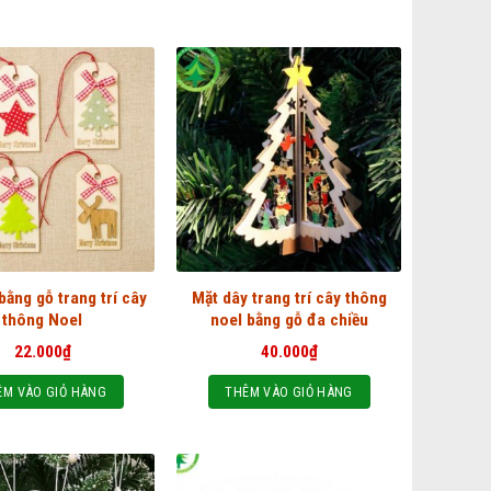
bằng gỗ trang trí cây
Mặt dây trang trí cây thông
thông Noel
noel bằng gỗ đa chiều
22.000
₫
40.000
₫
ÊM VÀO GIỎ HÀNG
THÊM VÀO GIỎ HÀNG