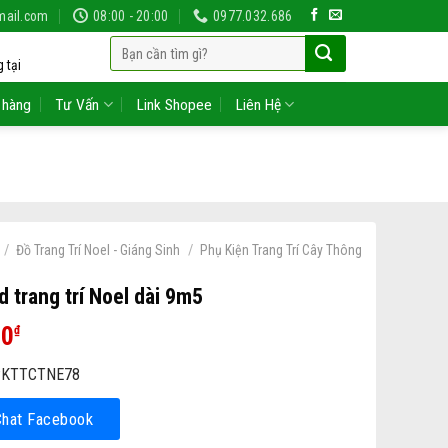
mail.com
08:00 - 20:00
0977.032.686
Tìm
 tại
kiếm:
 hàng
Tư Vấn
Link Shopee
Liên Hệ
/
/
Đồ Trang Trí Noel - Giáng Sinh
Phụ Kiện Trang Trí Cây Thông
d trang trí Noel dài 9m5
00
₫
KTTCTNE78
Chat Facebook