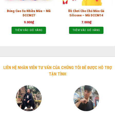
Bóng Cao Su Nhiều Màu – Mã
Đồ Chơi Cho Chó Mèo Gà
DCCM27
Silicone – Mã DCCM14
9.000
₫
7.000
₫
THÊM VÀO GIỎ HÀNG
THÊM VÀO GIỎ HÀNG
LIÊN HỆ NHÂN VIÊN TƯ VẤN CỦA CHÚNG TÔI ĐỂ ĐƯỢC HỖ TRỢ
TẬN TÌNH