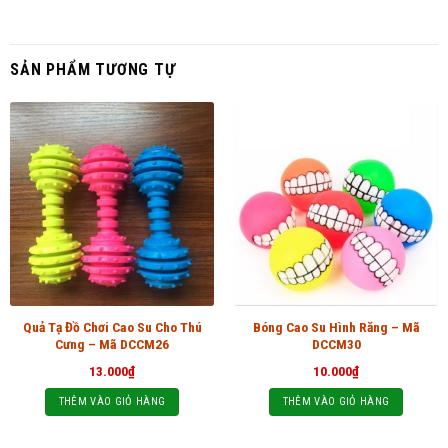
SẢN PHẨM TƯƠNG TỰ
Quả Tạ Đồ Chơi Cao Su Cho Thú
Bóng Cao Su Hình Răng – Mã
Cưng – Mã DCCM26
DCCM30
13.000
₫
10.000
₫
THÊM VÀO GIỎ HÀNG
THÊM VÀO GIỎ HÀNG