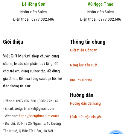
Lê Hồng Sơn
Vũ Ngọc Thảo
Nhân viên Sales
Nhân viên Sales
Điện thoại: 0977.032.686
Điện thoại: 0977.032.686
Giới thiệu
Thông tin chung
Giới thiệu Công ty
Việt Gift Market
shop chuyên cung
cấp sỉ, lẻ các sản phẩm quà tặng, đồ
Năng lực sản xuất
chơi trẻ em, dụng cụ học tập, đồ dùng
gia đình... Để mua hàng các bạn liên hệ
DROPSHIPPING
theo thông tin sau:
Hướng dẫn
- Phone: 0977.032.686 - 0982.772.142
Hướng dẫn đặt hàng
- Email:
vietgiftmarket@gmail.com
- Website:
https://vietgiftmarket.com/
Hình thức vận chuyển
- Địa chỉ: Số Nhà 25 Ngách 5/10 Đường
Tân Nhuệ, Q.Bắc Từ Liêm, Hà Nội