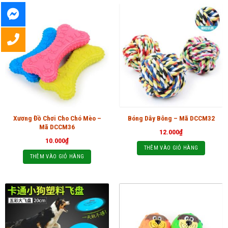
Xương Đồ Chơi Cho Chó Mèo –
Bóng Dây Bông – Mã DCCM32
Mã DCCM36
12.000
₫
10.000
₫
THÊM VÀO GIỎ HÀNG
THÊM VÀO GIỎ HÀNG