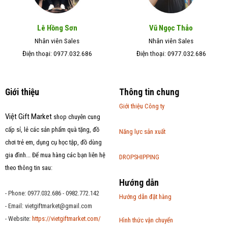
Lê Hồng Sơn
Vũ Ngọc Thảo
Nhân viên Sales
Nhân viên Sales
Điện thoại: 0977.032.686
Điện thoại: 0977.032.686
Giới thiệu
Thông tin chung
Giới thiệu Công ty
Việt Gift Market
shop chuyên cung
cấp sỉ, lẻ các sản phẩm quà tặng, đồ
Năng lực sản xuất
chơi trẻ em, dụng cụ học tập, đồ dùng
gia đình... Để mua hàng các bạn liên hệ
DROPSHIPPING
theo thông tin sau:
Hướng dẫn
- Phone: 0977.032.686 - 0982.772.142
Hướng dẫn đặt hàng
- Email:
vietgiftmarket@gmail.com
- Website:
https://vietgiftmarket.com/
Hình thức vận chuyển