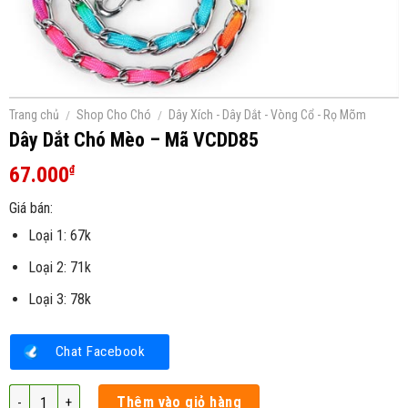
Trang chủ
/
Shop Cho Chó
/
Dây Xích - Dây Dắt - Vòng Cổ - Rọ Mõm
Dây Dắt Chó Mèo – Mã VCDD85
67.000
₫
Giá bán:
Loại 1: 67k
Loại 2: 71k
Loại 3: 78k
Chat Facebook
Dây Dắt Chó Mèo - Mã VCDD85 số lượng
Thêm vào giỏ hàng