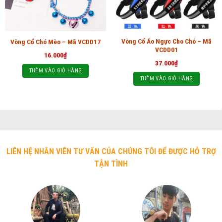
Vòng Cổ Áo Ngực Cho Chó – Mã
Vòng Cổ Chó Mèo – Mã VCDD17
VCDD01
16.000
₫
37.000
₫
THÊM VÀO GIỎ HÀNG
THÊM VÀO GIỎ HÀNG
LIÊN HỆ NHÂN VIÊN TƯ VẤN CỦA CHÚNG TÔI ĐỂ ĐƯỢC HỖ TRỢ
TẬN TÌNH