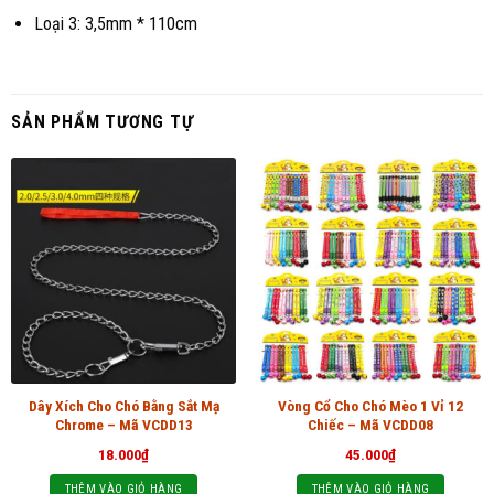
Loại 3: 3,5mm * 110cm
SẢN PHẨM TƯƠNG TỰ
Dây Xích Cho Chó Bằng Sắt Mạ
Vòng Cổ Cho Chó Mèo 1 Vỉ 12
Chrome – Mã VCDD13
Chiếc – Mã VCDD08
18.000
₫
45.000
₫
THÊM VÀO GIỎ HÀNG
THÊM VÀO GIỎ HÀNG