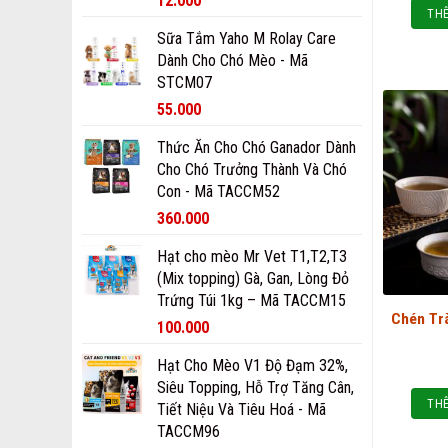
12.000
THÊ
Sữa Tắm Yaho M Rolay Care
Dành Cho Chó Mèo - Mã
STCM07
55.000
Thức Ăn Cho Chó Ganador Dành
Cho Chó Trưởng Thành Và Chó
Con - Mã TACCM52
360.000
Hạt cho mèo Mr Vet T1,T2,T3
(Mix topping) Gà, Gan, Lòng Đỏ
Trứng Túi 1kg – Mã TACCM15
Chén Tr
100.000
Hạt Cho Mèo V1 Độ Đạm 32%,
Siêu Topping, Hỗ Trợ Tăng Cân,
THÊ
Tiết Niệu Và Tiêu Hoá - Mã
TACCM96