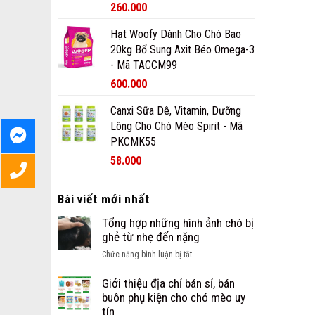
260.000
Hạt Woofy Dành Cho Chó Bao
20kg Bổ Sung Axit Béo Omega-3
- Mã TACCM99
600.000
Canxi Sữa Dê, Vitamin, Dưỡng
Lông Cho Chó Mèo Spirit - Mã
PKCMK55
58.000
Bài viết mới nhất
Tổng hợp những hình ảnh chó bị
ghẻ từ nhẹ đến nặng
ở
Chức năng bình luận bị tắt
Tổng
hợp
Giới thiệu địa chỉ bán sỉ, bán
những
buôn phụ kiện cho chó mèo uy
hình
tín