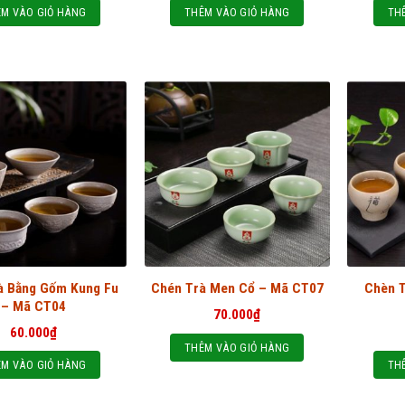
M VÀO GIỎ HÀNG
THÊM VÀO GIỎ HÀNG
TH
à Bằng Gốm Kung Fu
Chèn 
Chén Trà Men Cổ – Mã CT07
– Mã CT04
70.000
₫
60.000
₫
THÊM VÀO GIỎ HÀNG
M VÀO GIỎ HÀNG
TH