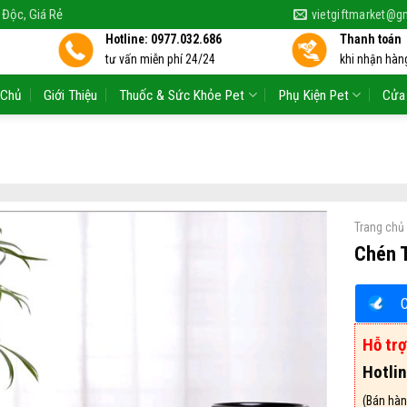
 Độc, Giá Rẻ
vietgiftmarket@g
Hotline: 0977.032.686
Thanh toán
tư vấn miễn phí 24/24
khi nhận hàng
 Chủ
Giới Thiệu
Thuốc & Sức Khỏe Pet
Phụ Kiện Pet
Cửa
Trang chủ
Chén 
Hỗ tr
Hotli
(Bán hàn