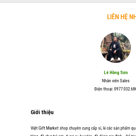
trở
chó
Đẹp
lên
mèo
–
hiệu
LIÊN HỆ N
Giá
quả
Rẻ
trong
–
vòng
Chất
7
Lượng
ngày
Tốt
Lê Hồng Sơn
Nhân viên Sales
Điện thoại: 0977.032.68
Giới thiệu
Việt Gift Market
shop chuyên cung cấp sỉ, lẻ các sản phẩm qu