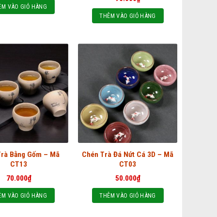
ÊM VÀO GIỎ HÀNG
THÊM VÀO GIỎ HÀNG
Trà Bằng Gốm – Mã
Chén Trà Đá Nứt Cá 3D – Mã
CT13
CT03
70.000
₫
50.000
₫
ÊM VÀO GIỎ HÀNG
THÊM VÀO GIỎ HÀNG