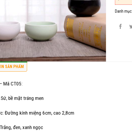
Danh mục
IN SẢN PHẨM
 – Mã CT05:
: Sứ, bề mặt tráng men
ớc: Đường kính miệng 6cm, cao 2,8cm
Trắng, đen, xanh ngọc