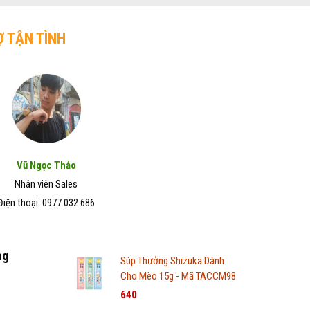
Ợ TẬN TÌNH
Vũ Ngọc Thảo
Nhân viên Sales
Điện thoại: 0977.032.686
ng
Súp Thưởng Shizuka Dành
Cho Mèo 15g - Mã TACCM98
640