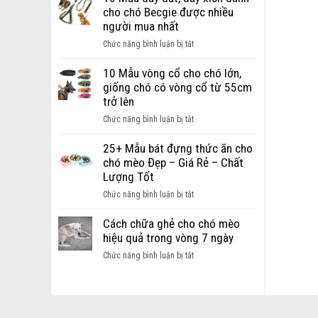
Dây
chi
cho chó Becgie được nhiều
Dắt
phí
người mua nhất
dành
mở
cho
ở
Chức năng bình luận bị tắt
cửa
chó
10
hàng
mèo
Mẫu
10 Mẫu vòng cổ cho chó lớn,
thú
Hot
dây
giống chó có vòng cổ từ 55cm
cưng
nhất
dắt,
trở lên
dành
hiện
dây
cho
ở
Chức năng bình luận bị tắt
nay
xích
các
10
dành
bạn
Mẫu
25+ Mẫu bát đựng thức ăn cho
cho
khởi
vòng
chó mèo Đẹp – Giá Rẻ – Chất
chó
nghiệp
cổ
Lượng Tốt
Becgie
cho
được
ở
Chức năng bình luận bị tắt
chó
nhiều
25+
lớn,
người
Mẫu
Cách chữa ghẻ cho chó mèo
giống
mua
bát
hiệu quả trong vòng 7 ngày
chó
nhất
đựng
có
ở
Chức năng bình luận bị tắt
thức
vòng
Cách
ăn
cổ
chữa
cho
từ
ghẻ
chó
55cm
cho
mèo