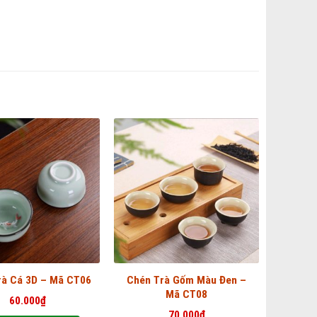
Chén Trà Gốm Màu Đen –
rà Cá 3D – Mã CT06
Mã CT08
60.000
₫
70.000
₫