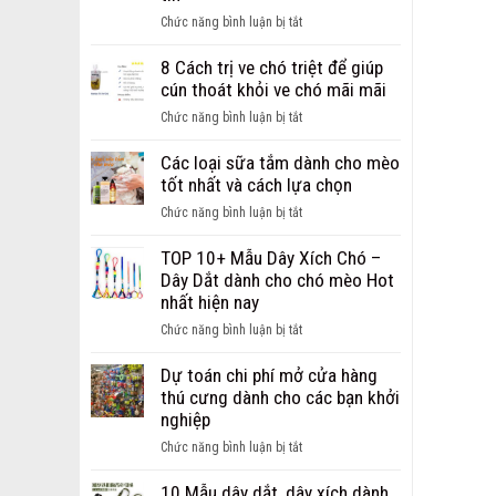
ảnh
ở
Chức năng bình luận bị tắt
chó
Giới
bị
thiệu
8 Cách trị ve chó triệt để giúp
ghẻ
địa
cún thoát khỏi ve chó mãi mãi
từ
chỉ
nhẹ
ở
Chức năng bình luận bị tắt
bán
đến
8
sỉ,
nặng
Cách
Các loại sữa tắm dành cho mèo
bán
trị
tốt nhất và cách lựa chọn
buôn
ve
phụ
ở
Chức năng bình luận bị tắt
chó
kiện
Các
triệt
cho
loại
TOP 10+ Mẫu Dây Xích Chó –
để
chó
sữa
Dây Dắt dành cho chó mèo Hot
giúp
mèo
tắm
nhất hiện nay
cún
uy
dành
thoát
ở
Chức năng bình luận bị tắt
tín
cho
khỏi
TOP
mèo
ve
10+
Dự toán chi phí mở cửa hàng
tốt
chó
Mẫu
thú cưng dành cho các bạn khởi
nhất
mãi
Dây
nghiệp
và
mãi
Xích
cách
ở
Chức năng bình luận bị tắt
Chó
lựa
Dự
–
chọn
toán
10 Mẫu dây dắt, dây xích dành