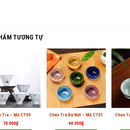
HẨM TƯƠNG TỰ
 Trà – Mã CT09
Chén Trà Đá Nứt – Mã CT01
Chén T
70.000
₫
40.000
₫