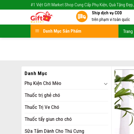
Skip
#1 Việt Gift Market Shop Cung Cấp Phụ Kiện, Quà Tặng Đẹp,
to
Ship dịch vụ COD
content
trên phạm vi toàn quốc
Danh Mục Sản Phẩm
Trang
Danh Mục
Phụ Kiện Chó Mèo
Thuốc trị ghẻ chó
Thuốc Trị Ve Chó
Thuốc tẩy giun cho chó
Sữa Tắm Dành Cho Thú Cưng