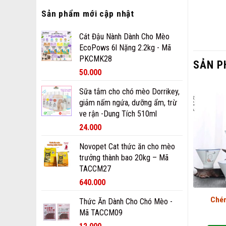
Sản phẩm mới cập nhật
Cát Đậu Nành Dành Cho Mèo
EcoPows 6l Nặng 2.2kg - Mã
PKCMK28
SẢN P
50.000
Sữa tắm cho chó mèo Dorrikey,
giảm nấm ngứa, dưỡng ẩm, trừ
ve rận -Dung Tích 510ml
24.000
Novopet Cat thức ăn cho mèo
trưởng thành bao 20kg – Mã
TACCM27
640.000
Chén
Thức Ăn Dành Cho Chó Mèo -
Mã TACCM09