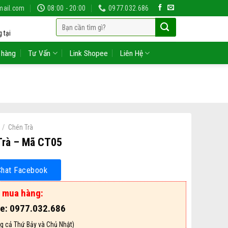
mail.com
08:00 - 20:00
0977.032.686
Tìm
 tại
kiếm:
 hàng
Tư Vấn
Link Shopee
Liên Hệ
/
Chén Trà
Trà – Mã CT05
Chat Facebook
ợ mua hàng:
ne: 0977.032.686
g cả Thứ Bảy và Chủ Nhật)