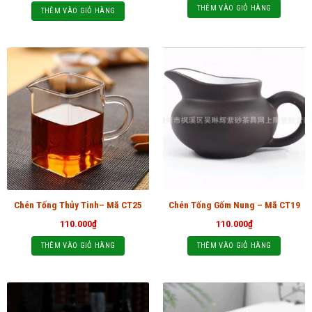
THÊM VÀO GIỎ HÀNG
THÊM VÀO GIỎ HÀNG
Chén Tống Thủy Tinh– Mã CT25
Chén Tống Gốm Nung – Mã CT19
110.000
₫
110.000
₫
THÊM VÀO GIỎ HÀNG
THÊM VÀO GIỎ HÀNG