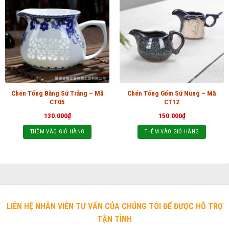
Chén Tống Bằng Sứ Trắng – Mã
Chén Tống Gốm Sứ Nung – Mã
CT05
CT12
130.000
₫
150.000
₫
THÊM VÀO GIỎ HÀNG
THÊM VÀO GIỎ HÀNG
LIÊN HỆ NHÂN VIÊN TƯ VẤN CỦA CHÚNG TÔI ĐỂ ĐƯỢC HỖ TRỢ
TẬN TÌNH