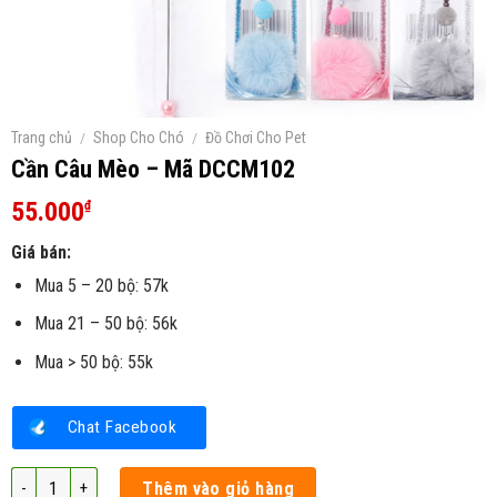
Trang chủ
/
Shop Cho Chó
/
Đồ Chơi Cho Pet
Cần Câu Mèo – Mã DCCM102
55.000
₫
Giá bán:
Mua 5 – 20 bộ: 57k
Mua 21 – 50 bộ: 56k
Mua > 50 bộ: 55k
Chat Facebook
Cần Câu Mèo – Mã DCCM102 số lượng
Thêm vào giỏ hàng