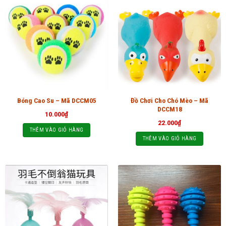
Đồ Chơi Cho Chó Mèo – Mã
Bóng Cao Su – Mã DCCM05
DCCM18
10.000
₫
22.000
₫
THÊM VÀO GIỎ HÀNG
THÊM VÀO GIỎ HÀNG