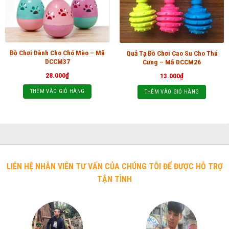
Đồ Chơi Dành Cho Chó Mèo – Mã
Quả Tạ Đồ Chơi Cao Su Cho Thú
DCCM37
Cưng – Mã DCCM26
28.000
₫
13.000
₫
THÊM VÀO GIỎ HÀNG
THÊM VÀO GIỎ HÀNG
LIÊN HỆ NHÂN VIÊN TƯ VẤN CỦA CHÚNG TÔI ĐỂ ĐƯỢC HỖ TRỢ
TẬN TÌNH