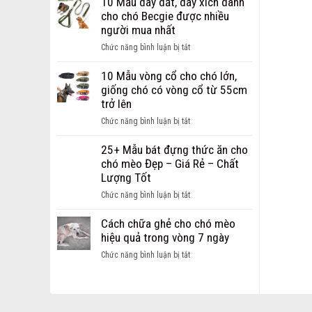
10 Mẫu dây dắt, dây xích dành
Dây
chi
cho chó Becgie được nhiều
Dắt
phí
người mua nhất
dành
mở
cho
ở
Chức năng bình luận bị tắt
cửa
chó
10
hàng
mèo
Mẫu
10 Mẫu vòng cổ cho chó lớn,
thú
Hot
dây
giống chó có vòng cổ từ 55cm
cưng
nhất
dắt,
trở lên
dành
hiện
dây
cho
ở
Chức năng bình luận bị tắt
nay
xích
các
10
dành
bạn
Mẫu
25+ Mẫu bát đựng thức ăn cho
cho
khởi
vòng
chó mèo Đẹp – Giá Rẻ – Chất
chó
nghiệp
cổ
Lượng Tốt
Becgie
cho
được
ở
Chức năng bình luận bị tắt
chó
nhiều
25+
lớn,
người
Mẫu
Cách chữa ghẻ cho chó mèo
giống
mua
bát
hiệu quả trong vòng 7 ngày
chó
nhất
đựng
có
ở
Chức năng bình luận bị tắt
thức
vòng
Cách
ăn
cổ
chữa
cho
từ
ghẻ
chó
55cm
cho