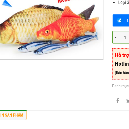
Loại 3
Cá Đồ C
Hỗ tr
Hotli
(Bán hàn
Danh mục
IN SẢN PHẨM