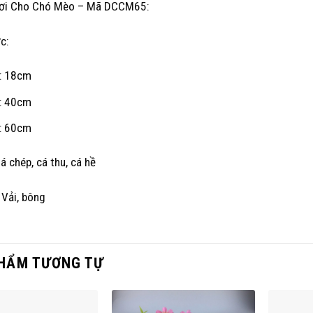
ơi Cho Chó Mèo – Mã DCCM65:
c:
1: 18cm
2: 40cm
3: 60cm
Cá chép, cá thu, cá hề
 Vải, bông
HẨM TƯƠNG TỰ