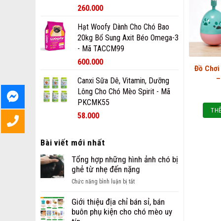
260.000
Hạt Woofy Dành Cho Chó Bao
20kg Bổ Sung Axit Béo Omega-3
- Mã TACCM99
600.000
Đồ Chơi
–
Canxi Sữa Dê, Vitamin, Dưỡng
Lông Cho Chó Mèo Spirit - Mã
PKCMK55
THÊ
58.000
Bài viết mới nhất
Tổng hợp những hình ảnh chó bị
ghẻ từ nhẹ đến nặng
ở
Chức năng bình luận bị tắt
Tổng
hợp
Giới thiệu địa chỉ bán sỉ, bán
những
buôn phụ kiện cho chó mèo uy
hình