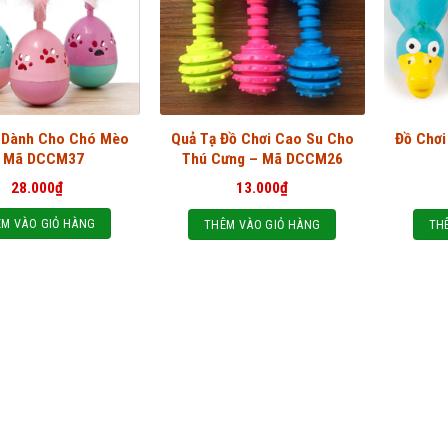
 Dành Cho Chó Mèo
Quả Tạ Đồ Chơi Cao Su Cho
Đồ Chơ
 Mã DCCM37
Thú Cưng – Mã DCCM26
28.000
₫
13.000
₫
M VÀO GIỎ HÀNG
THÊM VÀO GIỎ HÀNG
TH