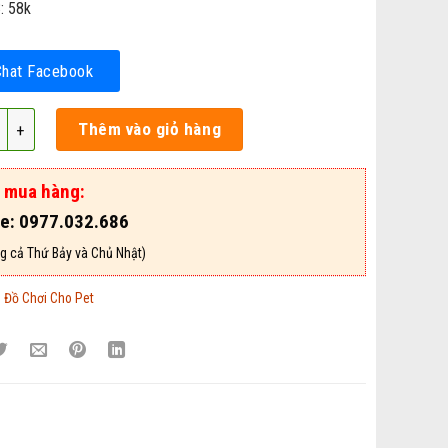
: 58k
Chat Facebook
hơi Cho Chó Mèo - Mã DCCM65 số lượng
Thêm vào giỏ hàng
ợ mua hàng:
ne: 0977.032.686
g cả Thứ Bảy và Chủ Nhật)
:
Đồ Chơi Cho Pet