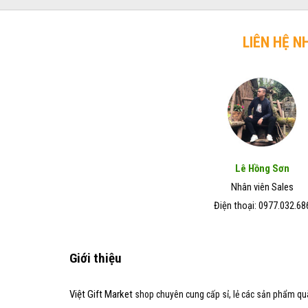
mèo
trở
chó
Đẹp
lên
mèo
–
hiệu
LIÊN HỆ N
Giá
quả
Rẻ
trong
–
vòng
Chất
7
Lượng
ngày
Tốt
Lê Hồng Sơn
Nhân viên Sales
Điện thoại: 0977.032.68
Giới thiệu
Việt Gift Market
shop chuyên cung cấp sỉ, lẻ các sản phẩm qu