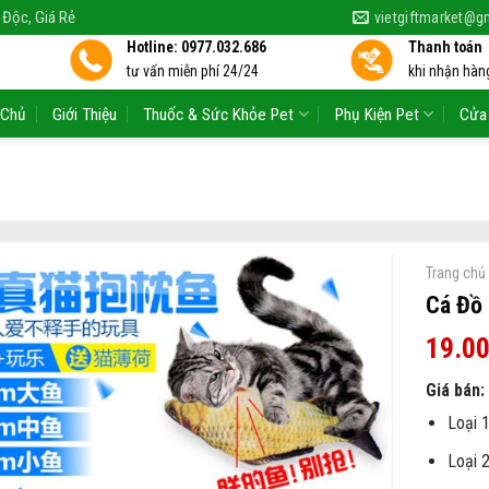
 Độc, Giá Rẻ
vietgiftmarket@g
Hotline: 0977.032.686
Thanh toán
tư vấn miễn phí 24/24
khi nhận hàng
 Chủ
Giới Thiệu
Thuốc & Sức Khỏe Pet
Phụ Kiện Pet
Cửa
Trang chủ
Cá Đồ
19.0
Giá bán:
Loại 1
Loại 2