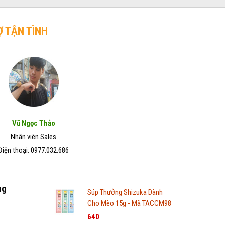
Ợ TẬN TÌNH
Vũ Ngọc Thảo
Nhân viên Sales
Điện thoại: 0977.032.686
ng
Súp Thưởng Shizuka Dành
Cho Mèo 15g - Mã TACCM98
640