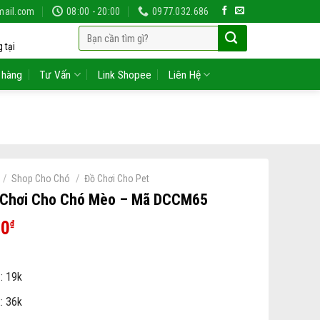
mail.com
08:00 - 20:00
0977.032.686
Tìm
 tại
kiếm:
 hàng
Tư Vấn
Link Shopee
Liên Hệ
/
/
Shop Cho Chó
Đồ Chơi Cho Pet
 Chơi Cho Chó Mèo – Mã DCCM65
00
₫
: 19k
: 36k