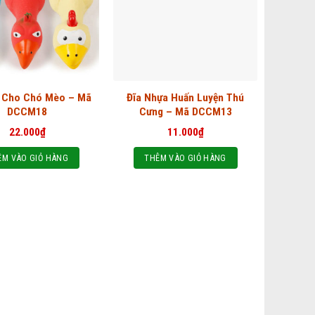
i Cho Chó Mèo – Mã
Đĩa Nhựa Huấn Luyện Thú
DCCM18
Cưng – Mã DCCM13
22.000
₫
11.000
₫
ÊM VÀO GIỎ HÀNG
THÊM VÀO GIỎ HÀNG