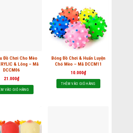
u Đồ Chơi Cho Mèo
Bóng Đồ Chơi & Huấn Luyện
CRYLIC & Lông – Mã
Chó Mèo – Mã DCCM11
DCCM06
10.000
₫
21.000
₫
THÊM VÀO GIỎ HÀNG
ÊM VÀO GIỎ HÀNG