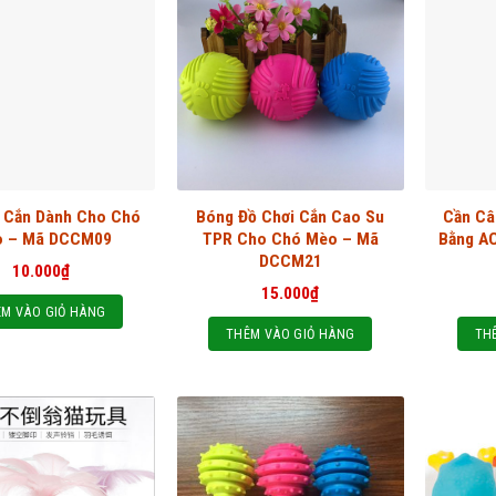
i Cắn Dành Cho Chó
Bóng Đồ Chơi Cắn Cao Su
Cần Câ
 – Mã DCCM09
TPR Cho Chó Mèo – Mã
Bằng A
DCCM21
10.000
₫
15.000
₫
M VÀO GIỎ HÀNG
THÊM VÀO GIỎ HÀNG
TH