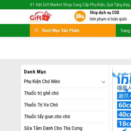
Skip
#1 Việt Gift Market Shop Cung Cấp Phụ Kiện, Quà Tặng Đẹp,
to
Ship dịch vụ COD
content
trên phạm vi toàn quốc
Danh Mục Sản Phẩm
Trang
Danh Mục
Phụ Kiện Chó Mèo
Thuốc trị ghẻ chó
Thuốc Trị Ve Chó
Thuốc tẩy giun cho chó
Sữa Tắm Dành Cho Thú Cưng