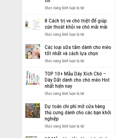
tín
ảnh
ở
Chức năng bình luận bị tắt
chó
Giới
bị
thiệu
8 Cách trị ve chó triệt để giúp
ghẻ
địa
cún thoát khỏi ve chó mãi mãi
từ
chỉ
nhẹ
ở
Chức năng bình luận bị tắt
bán
đến
8
sỉ,
nặng
Cách
Các loại sữa tắm dành cho mèo
bán
trị
tốt nhất và cách lựa chọn
buôn
ve
phụ
ở
Chức năng bình luận bị tắt
chó
kiện
Các
triệt
cho
loại
TOP 10+ Mẫu Dây Xích Chó –
để
chó
sữa
Dây Dắt dành cho chó mèo Hot
giúp
mèo
tắm
nhất hiện nay
cún
uy
dành
thoát
ở
Chức năng bình luận bị tắt
tín
cho
khỏi
TOP
mèo
ve
10+
Dự toán chi phí mở cửa hàng
tốt
chó
Mẫu
thú cưng dành cho các bạn khởi
nhất
mãi
Dây
nghiệp
và
mãi
Xích
cách
ở
Chức năng bình luận bị tắt
Chó
lựa
Dự
–
chọn
toán