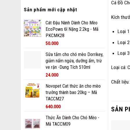
Cá Đồ Ch
Sản phẩm mới cập nhật
Kích thướ
Cát Đậu Nành Dành Cho Mèo
EcoPows 6l Nặng 2.2kg - Mã
Loại 
PKCMK28
Loại 
50.000
Loại 
Sữa tắm cho chó mèo Dorrikey,
giảm nấm ngứa, dưỡng ẩm, trừ
ve rận -Dung Tích 510ml
Loại cá: 
24.000
Chất liệu:
Novopet Cat thức ăn cho mèo
trưởng thành bao 20kg – Mã
TACCM27
640.000
SẢN P
Thức Ăn Dành Cho Chó Mèo -
Mã TACCM09