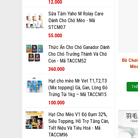
12.000
Sữa Tắm Yaho M Rolay Care
Dành Cho Chó Mèo - Mã
STCM07
55.000
Thức Ăn Cho Chó Ganador Dành
Cho Chó Trưởng Thành Và Chó
Đồ Chơ
Con - Mã TACCM52
Mèo
360.000
Hạt cho mèo Mr Vet T1,T2,T3
THÊ
(Mix topping) Gà, Gan, Lòng Đỏ
Trứng Túi 1kg – Mã TACCM15
100.000
Hạt Cho Mèo V1 Độ Đạm 32%,
Siêu Topping, Hỗ Trợ Tăng Cân,
Tiết Niệu Và Tiêu Hoá - Mã
TACCM96