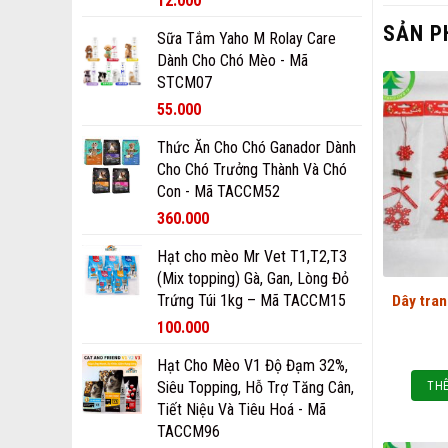
12.000
SẢN P
Sữa Tắm Yaho M Rolay Care
Dành Cho Chó Mèo - Mã
STCM07
55.000
Thức Ăn Cho Chó Ganador Dành
Cho Chó Trưởng Thành Và Chó
Con - Mã TACCM52
360.000
Hạt cho mèo Mr Vet T1,T2,T3
(Mix topping) Gà, Gan, Lòng Đỏ
Trứng Túi 1kg – Mã TACCM15
Dây tran
100.000
Hạt Cho Mèo V1 Độ Đạm 32%,
Siêu Topping, Hỗ Trợ Tăng Cân,
THÊ
Tiết Niệu Và Tiêu Hoá - Mã
TACCM96