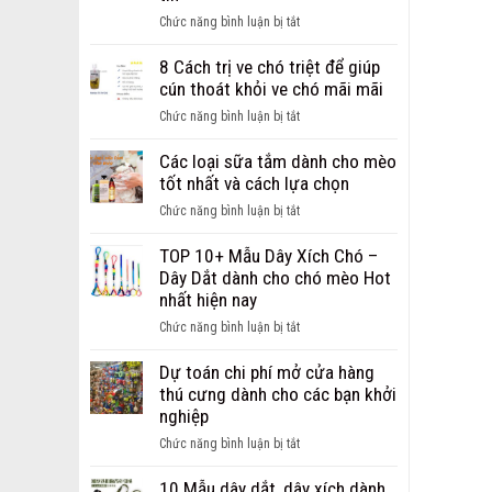
ảnh
ở
Chức năng bình luận bị tắt
chó
Giới
bị
thiệu
8 Cách trị ve chó triệt để giúp
ghẻ
địa
cún thoát khỏi ve chó mãi mãi
từ
chỉ
nhẹ
ở
Chức năng bình luận bị tắt
bán
đến
8
sỉ,
nặng
Cách
Các loại sữa tắm dành cho mèo
bán
trị
tốt nhất và cách lựa chọn
buôn
ve
phụ
ở
Chức năng bình luận bị tắt
chó
kiện
Các
triệt
cho
loại
TOP 10+ Mẫu Dây Xích Chó –
để
chó
sữa
Dây Dắt dành cho chó mèo Hot
giúp
mèo
tắm
nhất hiện nay
cún
uy
dành
thoát
ở
Chức năng bình luận bị tắt
tín
cho
khỏi
TOP
mèo
ve
10+
Dự toán chi phí mở cửa hàng
tốt
chó
Mẫu
thú cưng dành cho các bạn khởi
nhất
mãi
Dây
nghiệp
và
mãi
Xích
cách
ở
Chức năng bình luận bị tắt
Chó
lựa
Dự
–
chọn
toán
10 Mẫu dây dắt, dây xích dành