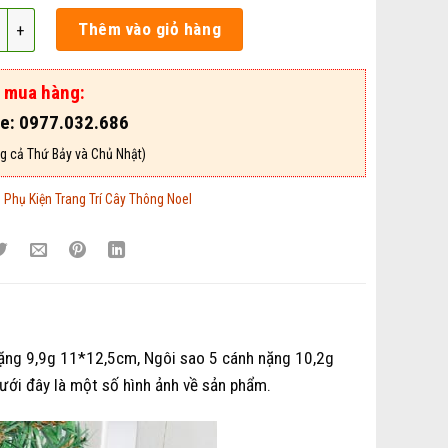
ết, đầu hươu, ngôi sao bằng gỗ số lượng
Thêm vào giỏ hàng
ợ mua hàng:
ne: 0977.032.686
g cả Thứ Bảy và Chủ Nhật)
:
Phụ Kiện Trang Trí Cây Thông Noel
nặng 9,9g 11*12,5cm, Ngôi sao 5 cánh nặng 10,2g
ới đây là một số hình ảnh về sản phẩm.