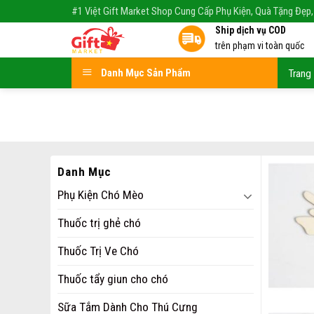
Skip
#1 Việt Gift Market Shop Cung Cấp Phụ Kiện, Quà Tặng Đẹp,
to
Ship dịch vụ COD
content
trên phạm vi toàn quốc
Danh Mục Sản Phẩm
Trang
Danh Mục
Phụ Kiện Chó Mèo
Thuốc trị ghẻ chó
Thuốc Trị Ve Chó
Thuốc tẩy giun cho chó
Sữa Tắm Dành Cho Thú Cưng