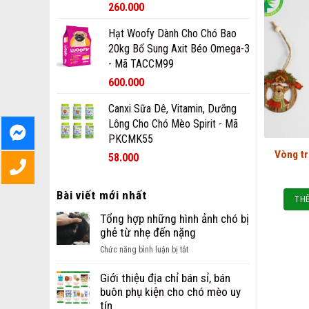
260.000
Hạt Woofy Dành Cho Chó Bao
20kg Bổ Sung Axit Béo Omega-3
- Mã TACCM99
600.000
Canxi Sữa Dê, Vitamin, Dưỡng
Lông Cho Chó Mèo Spirit - Mã
PKCMK55
Vòng tr
58.000
Bài viết mới nhất
THÊ
Tổng hợp những hình ảnh chó bị
ghẻ từ nhẹ đến nặng
ở
Chức năng bình luận bị tắt
Tổng
hợp
Giới thiệu địa chỉ bán sỉ, bán
những
buôn phụ kiện cho chó mèo uy
hình
tín