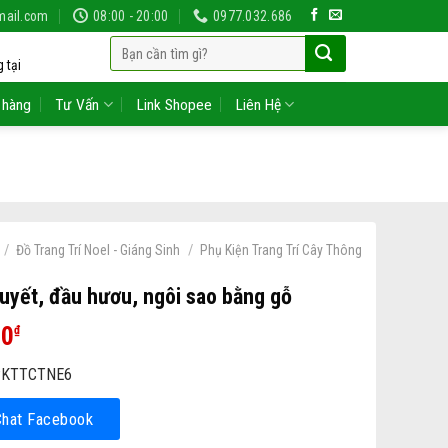
mail.com
08:00 - 20:00
0977.032.686
Tìm
 tại
kiếm:
 hàng
Tư Vấn
Link Shopee
Liên Hệ
/
/
Đồ Trang Trí Noel - Giáng Sinh
Phụ Kiện Trang Trí Cây Thông
uyết, đầu hươu, ngôi sao bằng gỗ
00
₫
KTTCTNE6
Chat Facebook