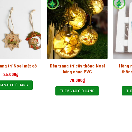
Đèn trang trí cây thông Noel
Hàng r
ang trí Noel mặt gỗ
bằng nhựa PVC
thôn
25.000
₫
70.000
₫
M VÀO GIỎ HÀNG
THÊM VÀO GIỎ HÀNG
TH