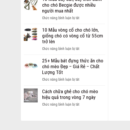
Dây
chi
cho chó Becgie được nhiều
Dắt
phí
người mua nhất
dành
mở
cho
ở
Chức năng bình luận bị tắt
cửa
chó
10
hàng
mèo
Mẫu
10 Mẫu vòng cổ cho chó lớn,
thú
Hot
dây
giống chó có vòng cổ từ 55cm
cưng
nhất
dắt,
trở lên
dành
hiện
dây
cho
ở
Chức năng bình luận bị tắt
nay
xích
các
10
dành
bạn
Mẫu
25+ Mẫu bát đựng thức ăn cho
cho
khởi
vòng
chó mèo Đẹp – Giá Rẻ – Chất
chó
nghiệp
cổ
Lượng Tốt
Becgie
cho
được
ở
Chức năng bình luận bị tắt
chó
nhiều
25+
lớn,
người
Mẫu
Cách chữa ghẻ cho chó mèo
giống
mua
bát
hiệu quả trong vòng 7 ngày
chó
nhất
đựng
có
ở
Chức năng bình luận bị tắt
thức
vòng
Cách
ăn
cổ
chữa
cho
từ
ghẻ
chó
55cm
cho
mèo