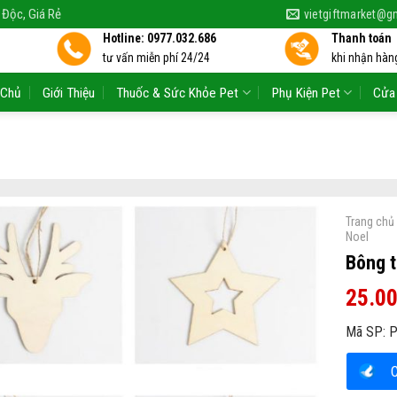
 Độc, Giá Rẻ
vietgiftmarket@g
Hotline: 0977.032.686
Thanh toán
tư vấn miễn phí 24/24
khi nhận hàng
 Chủ
Giới Thiệu
Thuốc & Sức Khỏe Pet
Phụ Kiện Pet
Cửa
Trang chủ
Noel
Bông t
25.0
Mã SP:
P