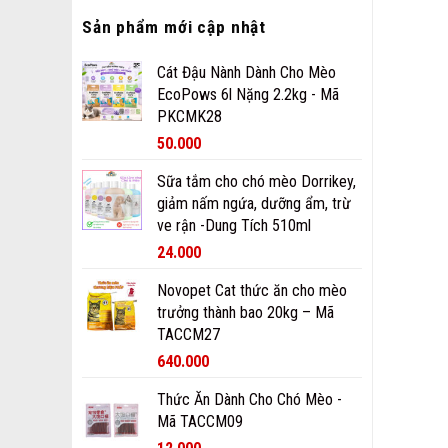
Sản phẩm mới cập nhật
Cát Đậu Nành Dành Cho Mèo
EcoPows 6l Nặng 2.2kg - Mã
PKCMK28
50.000
Sữa tắm cho chó mèo Dorrikey,
giảm nấm ngứa, dưỡng ẩm, trừ
ve rận -Dung Tích 510ml
24.000
Novopet Cat thức ăn cho mèo
trưởng thành bao 20kg – Mã
TACCM27
640.000
Thức Ăn Dành Cho Chó Mèo -
Mã TACCM09