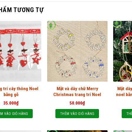
HẨM TƯƠNG TỰ
g trí cây thông Noel
Mặt và dây chữ Merry
Mặt dây
bằng gỗ
Christmas trang trí Noel
noel bằn
35.000
₫
50.000
₫
M VÀO GIỎ HÀNG
THÊM VÀO GIỎ HÀNG
TH