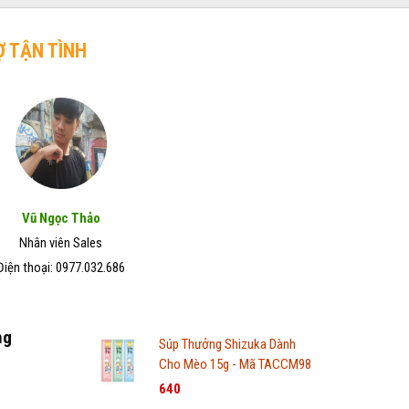
Ợ TẬN TÌNH
Vũ Ngọc Thảo
Nhân viên Sales
Điện thoại: 0977.032.686
ng
Súp Thưởng Shizuka Dành
Cho Mèo 15g - Mã TACCM98
640