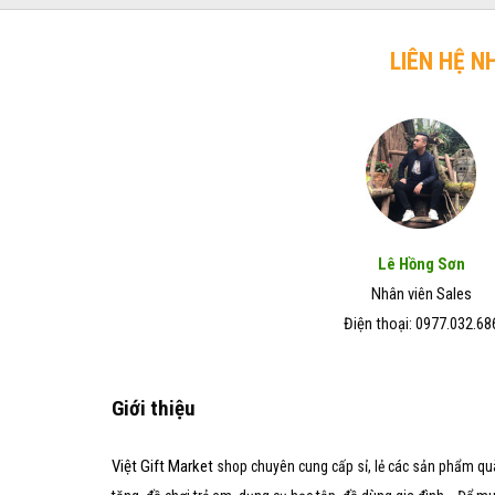
trở
chó
Đẹp
lên
mèo
–
hiệu
LIÊN HỆ N
Giá
quả
Rẻ
trong
–
vòng
Chất
7
Lượng
ngày
Tốt
Lê Hồng Sơn
Nhân viên Sales
Điện thoại: 0977.032.68
Giới thiệu
Việt Gift Market
shop chuyên cung cấp sỉ, lẻ các sản phẩm qu