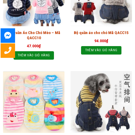
Bộ Quần Áo Cho Chó Mèo – Mã
Bộ quần áo cho chó Mã QACC15
QACC10
94.000
₫
47.000
₫
THÊM VÀO GIỎ HÀNG
THÊM VÀO GIỎ HÀNG