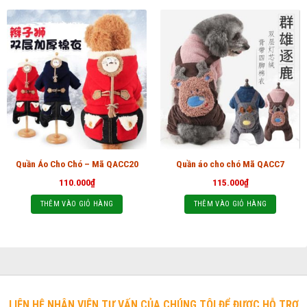
Quần Áo Cho Chó – Mã QACC20
Quần áo cho chó Mã QACC7
110.000
₫
115.000
₫
THÊM VÀO GIỎ HÀNG
THÊM VÀO GIỎ HÀNG
LIÊN HỆ NHÂN VIÊN TƯ VẤN CỦA CHÚNG TÔI ĐỂ ĐƯỢC HỖ TRỢ