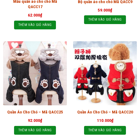
Mẫu quần áo cho chó Mã
Bộ quần áo cho chó Mã QACC9
QACC17
59.000
₫
62.000
₫
THÊM VÀO GIỎ HÀNG
THÊM VÀO GIỎ HÀNG
Quần Áo Cho Chó – Mã QACC25
Quần Áo Cho Chó – Mã QACC20
92.000
₫
110.000
₫
THÊM VÀO GIỎ HÀNG
THÊM VÀO GIỎ HÀNG