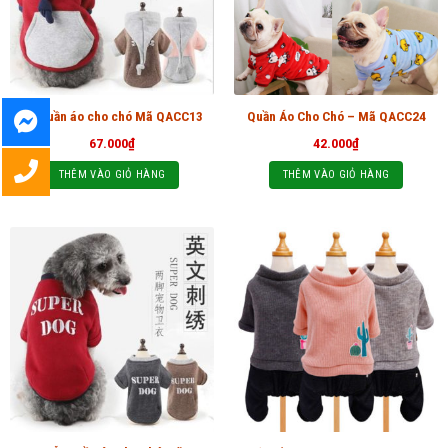
Bộ quần áo cho chó Mã QACC13
Quần Áo Cho Chó – Mã QACC24
67.000
₫
42.000
₫
THÊM VÀO GIỎ HÀNG
THÊM VÀO GIỎ HÀNG