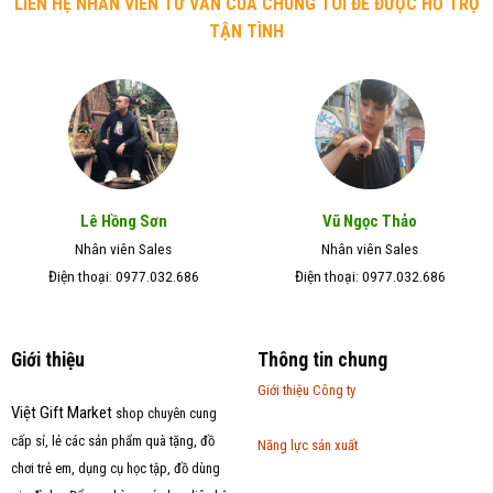
LIÊN HỆ NHÂN VIÊN TƯ VẤN CỦA CHÚNG TÔI ĐỂ ĐƯỢC HỖ TRỢ
TẬN TÌNH
Lê Hồng Sơn
Vũ Ngọc Thảo
Nhân viên Sales
Nhân viên Sales
Điện thoại: 0977.032.686
Điện thoại: 0977.032.686
Giới thiệu
Thông tin chung
Giới thiệu Công ty
Việt Gift Market
shop chuyên cung
cấp sỉ, lẻ các sản phẩm quà tặng, đồ
Năng lực sản xuất
chơi trẻ em, dụng cụ học tập, đồ dùng