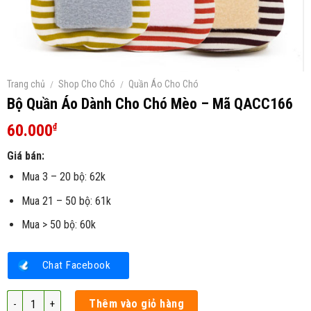
Trang chủ
/
Shop Cho Chó
/
Quần Áo Cho Chó
Bộ Quần Áo Dành Cho Chó Mèo – Mã QACC166
60.000
₫
Giá bán:
Mua 3 – 20 bộ: 62k
Mua 21 – 50 bộ: 61k
Mua > 50 bộ: 60k
Chat Facebook
Bộ Quần Áo Dành Cho Chó Mèo – Mã QACC166 số lượng
Thêm vào giỏ hàng