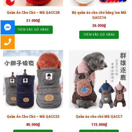
Bộ quần áo cho chó bằng len Mã
Quần Áo Cho Chó – Mã QACC28
QACC16
31.000
₫
26.000
₫
THÊM VÀO GIỎ HÀNG
THÊM VÀO GIỎ HÀNG
Quần Áo Cho Chó – Mã QACC23
Quần áo cho chó Mã QACC7
85.000
₫
115.000
₫