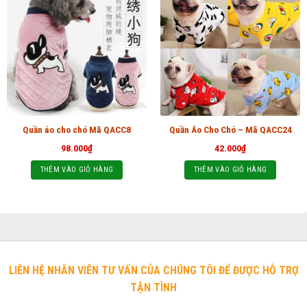
Quần áo cho chó Mã QACC8
Quần Áo Cho Chó – Mã QACC24
98.000
₫
42.000
₫
THÊM VÀO GIỎ HÀNG
THÊM VÀO GIỎ HÀNG
LIÊN HỆ NHÂN VIÊN TƯ VẤN CỦA CHÚNG TÔI ĐỂ ĐƯỢC HỖ TRỢ
TẬN TÌNH