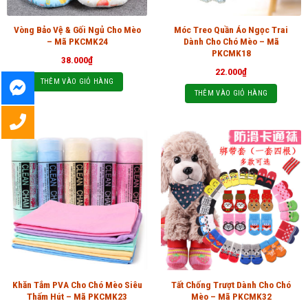
Vòng Bảo Vệ & Gối Ngủ Cho Mèo
Móc Treo Quần Áo Ngọc Trai
– Mã PKCMK24
Dành Cho Chó Mèo – Mã
PKCMK18
38.000
₫
22.000
₫
THÊM VÀO GIỎ HÀNG
THÊM VÀO GIỎ HÀNG
Khăn Tắm PVA Cho Chó Mèo Siêu
Tất Chống Trượt Dành Cho Chó
Thấm Hút – Mã PKCMK23
Mèo – Mã PKCMK32