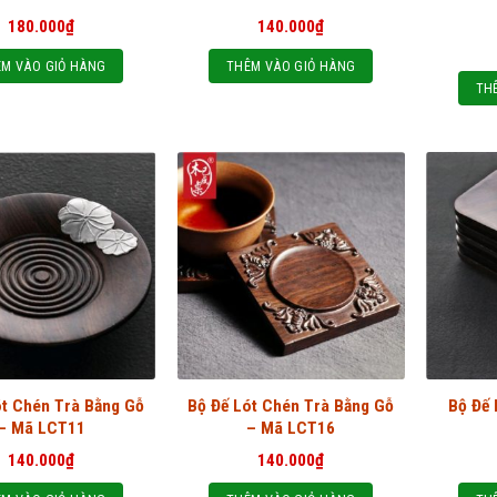
180.000
₫
140.000
₫
M VÀO GIỎ HÀNG
THÊM VÀO GIỎ HÀNG
TH
ót Chén Trà Bằng Gỗ
Bộ Đế Lót Chén Trà Bằng Gỗ
Bộ Đế 
– Mã LCT11
– Mã LCT16
140.000
₫
140.000
₫