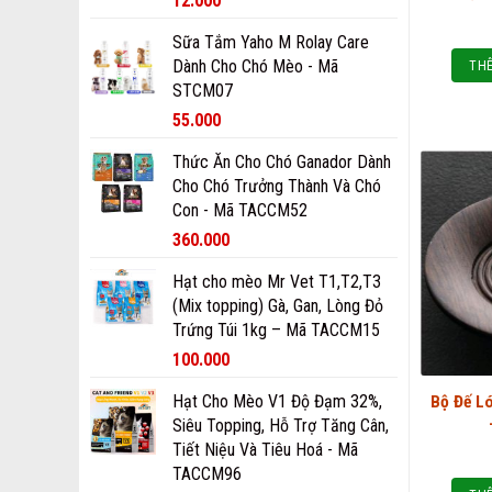
12.000
Sữa Tắm Yaho M Rolay Care
Dành Cho Chó Mèo - Mã
THÊ
STCM07
55.000
Thức Ăn Cho Chó Ganador Dành
Cho Chó Trưởng Thành Và Chó
Con - Mã TACCM52
360.000
Hạt cho mèo Mr Vet T1,T2,T3
(Mix topping) Gà, Gan, Lòng Đỏ
Trứng Túi 1kg – Mã TACCM15
100.000
Hạt Cho Mèo V1 Độ Đạm 32%,
Bộ Đế L
Siêu Topping, Hỗ Trợ Tăng Cân,
Tiết Niệu Và Tiêu Hoá - Mã
TACCM96