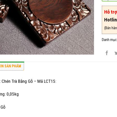
Hỗ tr
Hotli
(Bán hàn
Danh mục
IN SẢN PHẨM
t Chén Trà Bằng Gỗ – Mã LCT15:
ng: 0,05kg
: Gỗ