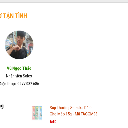
Ợ TẬN TÌNH
Vũ Ngọc Thảo
Nhân viên Sales
Điện thoại: 0977.032.686
ng
Súp Thưởng Shizuka Dành
Cho Mèo 15g - Mã TACCM98
640