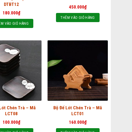
DTBT12
450.000
₫
180.000
₫
THÊM VÀO GIỎ HÀNG
ÊM VÀO GIỎ HÀNG
Lót Chén Trà – Mã
Bộ Đế Lót Chén Trà – Mã
LCT08
LCT01
100.000
₫
160.000
₫