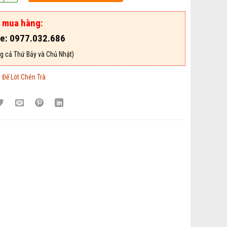
ợ mua hàng:
ne: 0977.032.686
g cả Thứ Bảy và Chủ Nhật)
:
Đế Lót Chén Trà