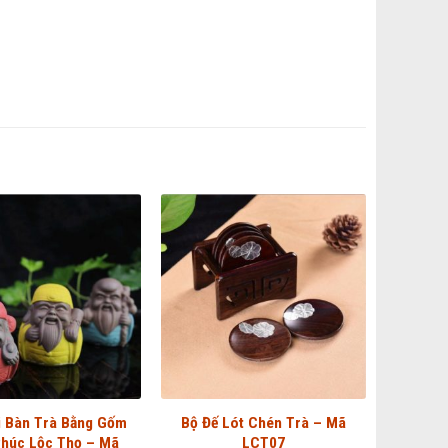
i Bàn Trà Bằng Gốm
Bộ Đế Lót Chén Trà – Mã
Phúc Lộc Thọ – Mã
LCT07