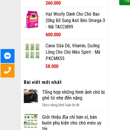
THÊ
260.000
Hạt Woofy Dành Cho Chó Bao
20kg Bổ Sung Axit Béo Omega-3
- Mã TACCM99
600.000
Canxi Sữa Dê, Vitamin, Dưỡng
Lông Cho Chó Mèo Spirit - Mã
PKCMK55
58.000
Bài viết mới nhất
Tổng hợp những hình ảnh chó bị
ghẻ từ nhẹ đến nặng
ở
Chức năng bình luận bị tắt
Tổng
hợp
Giới thiệu địa chỉ bán sỉ, bán
những
buôn phụ kiện cho chó mèo uy
hình
tín