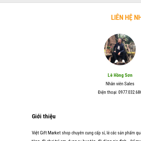
trở
chó
Đẹp
lên
mèo
–
hiệu
LIÊN HỆ N
Giá
quả
Rẻ
trong
–
vòng
Chất
7
Lượng
ngày
Tốt
Lê Hồng Sơn
Nhân viên Sales
Điện thoại: 0977.032.68
Giới thiệu
Việt Gift Market
shop chuyên cung cấp sỉ, lẻ các sản phẩm qu