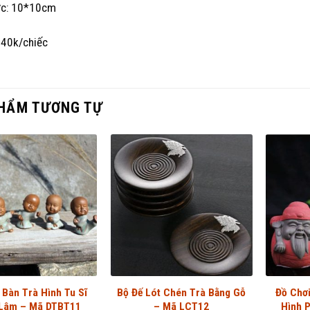
ớc: 10*10cm
140k/chiếc
HẨM TƯƠNG TỰ
 Bàn Trà Hình Tu Sĩ
Bộ Đế Lót Chén Trà Bằng Gỗ
Đồ Chơ
 Lâm – Mã DTBT11
– Mã LCT12
Hình 