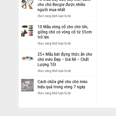
Dây
chi
cho chó Becgie được nhiều
Dắt
phí
người mua nhất
dành
mở
cho
ở
Chức năng bình luận bị tắt
cửa
chó
10
hàng
mèo
Mẫu
10 Mẫu vòng cổ cho chó lớn,
thú
Hot
dây
giống chó có vòng cổ từ 55cm
cưng
nhất
dắt,
trở lên
dành
hiện
dây
cho
ở
Chức năng bình luận bị tắt
nay
xích
các
10
dành
bạn
Mẫu
25+ Mẫu bát đựng thức ăn cho
cho
khởi
vòng
chó mèo Đẹp – Giá Rẻ – Chất
chó
nghiệp
cổ
Lượng Tốt
Becgie
cho
được
ở
Chức năng bình luận bị tắt
chó
nhiều
25+
lớn,
người
Mẫu
Cách chữa ghẻ cho chó mèo
giống
mua
bát
hiệu quả trong vòng 7 ngày
chó
nhất
đựng
có
ở
Chức năng bình luận bị tắt
thức
vòng
Cách
ăn
cổ
chữa
cho
từ
ghẻ
chó
55cm
cho
mèo