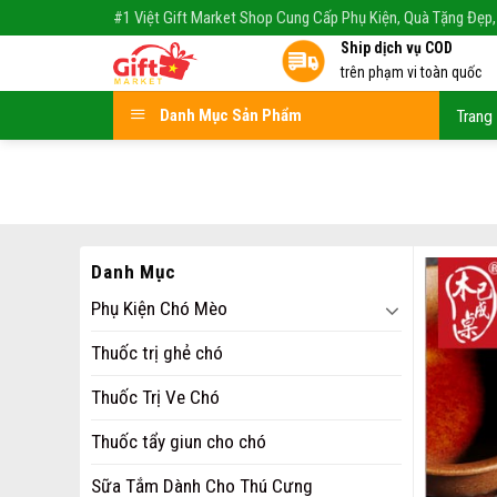
Skip
#1 Việt Gift Market Shop Cung Cấp Phụ Kiện, Quà Tặng Đẹp,
to
Ship dịch vụ COD
content
trên phạm vi toàn quốc
Danh Mục Sản Phẩm
Trang
Danh Mục
Phụ Kiện Chó Mèo
Thuốc trị ghẻ chó
Thuốc Trị Ve Chó
Thuốc tẩy giun cho chó
Sữa Tắm Dành Cho Thú Cưng