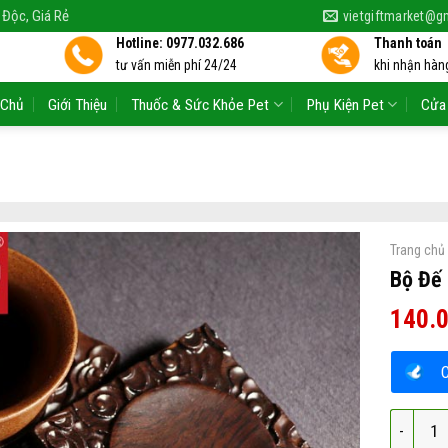
 Độc, Giá Rẻ
vietgiftmarket@g
Hotline: 0977.032.686
Thanh toán
tư vấn miễn phí 24/24
khi nhận hàng
 Chủ
Giới Thiệu
Thuốc & Sức Khỏe Pet
Phụ Kiện Pet
Cửa
Trang chủ
Bộ Đế 
140.
Bộ Đế Ló