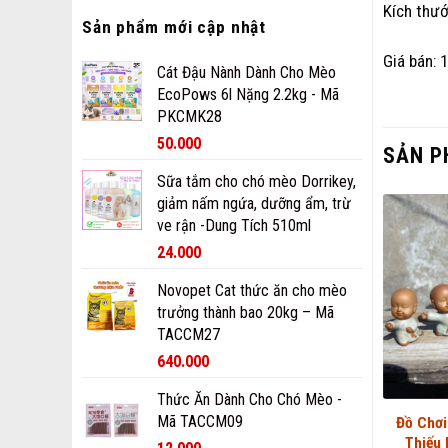
Kích thư
Sản phẩm mới cập nhật
Giá bán: 
Cát Đậu Nành Dành Cho Mèo
EcoPows 6l Nặng 2.2kg - Mã
PKCMK28
50.000
SẢN P
Sữa tắm cho chó mèo Dorrikey,
giảm nấm ngứa, dưỡng ẩm, trừ
ve rận -Dung Tích 510ml
24.000
Novopet Cat thức ăn cho mèo
trưởng thành bao 20kg – Mã
TACCM27
640.000
Thức Ăn Dành Cho Chó Mèo -
Mã TACCM09
Đồ Chơi
Thiếu