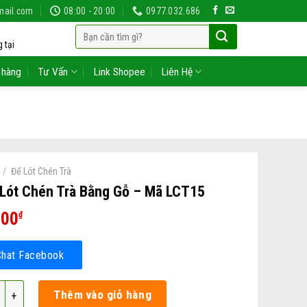
mail.com
08:00 - 20:00
0977.032.686
Tìm
 tại
kiếm:
 hàng
Tư Vấn
Link Shopee
Liên Hệ
/
Đế Lót Chén Trà
Lót Chén Trà Bằng Gỗ – Mã LCT15
000
₫
Chat Facebook
t Chén Trà Bằng Gỗ – Mã LCT15 số lượng
Thêm vào giỏ hàng