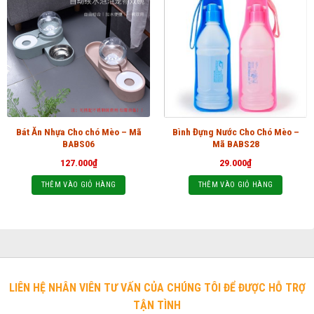
Bát Ăn Nhựa Cho chó Mèo – Mã
Bình Đựng Nước Cho Chó Mèo –
BABS06
Mã BABS28
127.000
₫
29.000
₫
THÊM VÀO GIỎ HÀNG
THÊM VÀO GIỎ HÀNG
LIÊN HỆ NHÂN VIÊN TƯ VẤN CỦA CHÚNG TÔI ĐỂ ĐƯỢC HỖ TRỢ
TẬN TÌNH