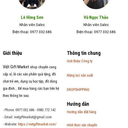
Lê Hồng Sơn
Vũ Ngọc Thảo
Nhân viên Sales
Nhân viên Sales
Điện thoại: 0977.032.686
Điện thoại: 0977.032.686
Giới thiệu
Thông tin chung
Giới thiệu Công ty
Việt Gift Market
shop chuyên cung
cấp sỉ, lẻ các sản phẩm quà tặng, đồ
Năng lực sản xuất
chơi trẻ em, dụng cụ học tập, đồ dùng
gia đình... Để mua hàng các bạn liên hệ
DROPSHIPPING
theo thông tin sau:
Hướng dẫn
- Phone: 0977.032.686 - 0982.772.142
Hướng dẫn đặt hàng
- Email:
vietgiftmarket@gmail.com
- Website:
https://vietgiftmarket.com/
Hình thức vận chuyển