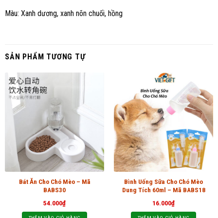
Màu: Xanh dương, xanh nõn chuối, hồng
SẢN PHẨM TƯƠNG TỰ
Bát Ăn Cho Chó Mèo – Mã
Bình Uống Sữa Cho Chó Mèo
BABS30
Dung Tích 60ml – Mã BABS18
54.000
₫
16.000
₫