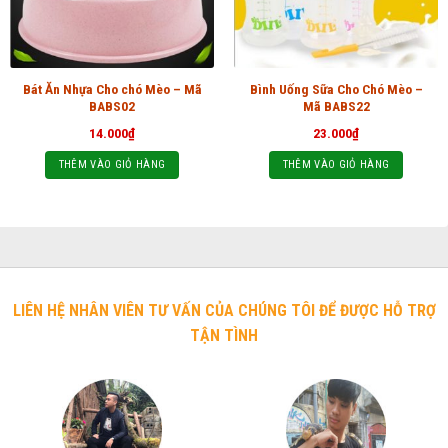
Bát Ăn Nhựa Cho chó Mèo – Mã
Bình Uống Sữa Cho Chó Mèo –
BABS02
Mã BABS22
14.000
₫
23.000
₫
THÊM VÀO GIỎ HÀNG
THÊM VÀO GIỎ HÀNG
LIÊN HỆ NHÂN VIÊN TƯ VẤN CỦA CHÚNG TÔI ĐỂ ĐƯỢC HỖ TRỢ
TẬN TÌNH