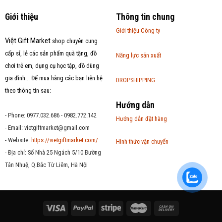
Giới thiệu
Thông tin chung
Giới thiệu Công ty
Việt Gift Market
shop chuyên cung
cấp sỉ, lẻ các sản phẩm quà tặng, đồ
Năng lực sản xuất
chơi trẻ em, dụng cụ học tập, đồ dùng
gia đình... Để mua hàng các bạn liên hệ
DROPSHIPPING
theo thông tin sau:
Hướng dẫn
- Phone: 0977.032.686 - 0982.772.142
Hướng dẫn đặt hàng
- Email:
vietgiftmarket@gmail.com
- Website:
https://vietgiftmarket.com/
Hình thức vận chuyển
- Địa chỉ: Số Nhà 25 Ngách 5/10 Đường
Tân Nhuệ, Q.Bắc Từ Liêm, Hà Nội