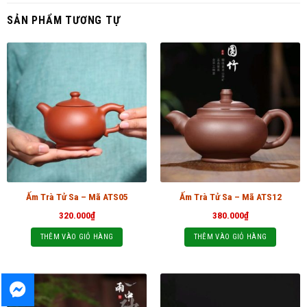
SẢN PHẨM TƯƠNG TỰ
Ấm Trà Tử Sa – Mã ATS05
Ấm Trà Tử Sa – Mã ATS12
320.000
₫
380.000
₫
THÊM VÀO GIỎ HÀNG
THÊM VÀO GIỎ HÀNG