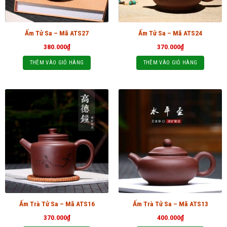
Ấm Tử Sa – Mã ATS27
Ấm Tử Sa – Mã ATS24
380.000
₫
370.000
₫
THÊM VÀO GIỎ HÀNG
THÊM VÀO GIỎ HÀNG
Ấm Trà Tử Sa – Mã ATS16
Ấm Trà Tử Sa – Mã ATS13
370.000
₫
400.000
₫