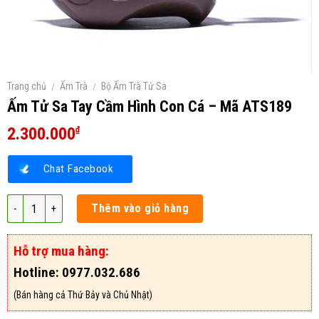
Trang chủ
/
Ấm Trà
/
Bộ Ấm Trà Tử Sa
Ấm Tử Sa Tay Cầm Hình Con Cá – Mã ATS189
2.300.000
₫
Chat Facebook
Ấm Tử Sa Tay Cầm Hình Con Cá – Mã ATS189 số lượng
Thêm vào giỏ hàng
Hỗ trợ mua hàng:
Hotline: 0977.032.686
(Bán hàng cả Thứ Bảy và Chủ Nhật)